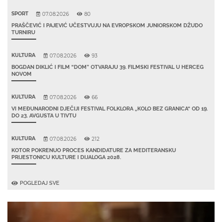
SPORT
07.08.2026
80
PRAŠČEVIĆ I PAJEVIĆ UČESTVUJU NA EVROPSKOM JUNIORSKOM DŽUDO
TURNIRU
KULTURA
07.08.2026
93
BOGDAN DIKLIĆ I FILM “DOM” OTVARAJU 39. FILMSKI FESTIVAL U HERCEG
NOVOM
KULTURA
07.08.2026
66
VI MEĐUNARODNI DJEČIJI FESTIVAL FOLKLORA „KOLO BEZ GRANICA“ OD 19.
DO 23. AVGUSTA U TIVTU
KULTURA
07.08.2026
212
KOTOR POKRENUO PROCES KANDIDATURE ZA MEDITERANSKU
PRIJESTONICU KULTURE I DIJALOGA 2028.
POGLEDAJ SVE