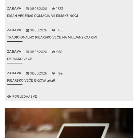
ZABAVA
08.08.2026
1333
RISAN VEČERAS DOMAĆIN VII RIMSKE NOĆI
ZABAVA
08.08.2026
1455
TRADICIONALNO RIBARSKO VEČE NA MULJANSKOJ RIVI
ZABAVA
08.08.2026
960
PERAŠKO VEČE
ZABAVA
08.08.2026
1169
RIBARSKO VEČE BIGOVA 2026
POGLEDAJ SVE