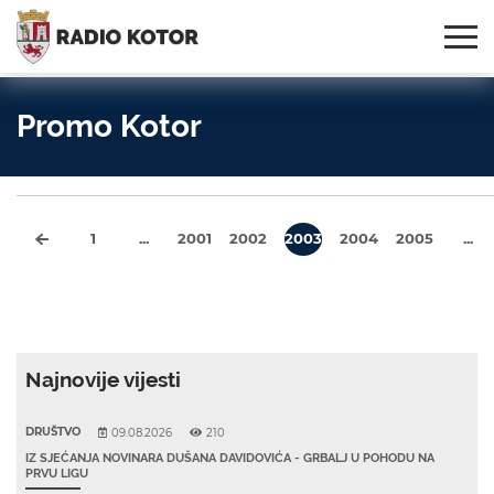
Online
S PONOSOM NOSIMO IME
95,3 MHz, 99,0 MHz
Radio
SVOG GRADA!
i 107,3 MHz
Uživo:
Promo Kotor
1
...
2001
2002
2003
2004
2005
...
Najnovije vijesti
DRUŠTVO
09.08.2026
210
IZ SJEĆANJA NOVINARA DUŠANA DAVIDOVIĆA - GRBALJ U POHODU NA
PRVU LIGU