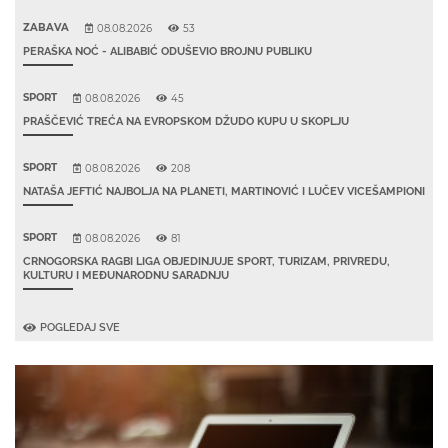
ZABAVA
08.08.2026
53
PERAŠKA NOĆ - ALIBABIĆ ODUŠEVIO BROJNU PUBLIKU
SPORT
08.08.2026
45
PRAŠČEVIĆ TREĆA NA EVROPSKOM DŽUDO KUPU U SKOPLJU
SPORT
08.08.2026
208
NATAŠA JEFTIĆ NAJBOLJA NA PLANETI, MARTINOVIĆ I LUČEV VICEŠAMPIONI
SPORT
08.08.2026
81
CRNOGORSKA RAGBI LIGA OBJEDINJUJE SPORT, TURIZAM, PRIVREDU,
KULTURU I MEĐUNARODNU SARADNJU
POGLEDAJ SVE