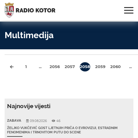
Online
S PONOSOM NOSIMO IME
95,3 MHz, 99,0 MHz
Radio
SVOG GRADA!
i 107,3 MHz
Uživo:
Multimedija
1
...
2056
2057
2058
2059
2060
...
Najnovije vijesti
ZABAVA
09.08.2026
46
ŽELJKO VUKČEVIĆ GOST LJETNJIH PRIČA O EVROVIZIJI, ESTRADNIM
FENOMENIMA I TRNOVITOM PUTU DO SCENE