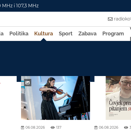
0 MHz i 107,3 MHz
radiok
ja
Politika
Kultura
Sport
Zabava
Program
06.08.2026
137
06.08.2026