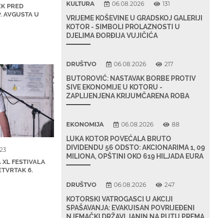
KULTURA
06.08.2026
131
EK PRED
7. AVGUSTA U
VRIJEME KOŠEVINE U GRADSKOJ GALERIJI
KOTOR - SIMBOLI PROLAZNOSTI U
DJELIMA ĐORĐIJA VUJIČIĆA
DRUŠTVO
06.08.2026
217
BUTOROVIĆ: NASTAVAK BORBE PROTIV
SIVE EKONOMIJE U KOTORU -
ZAPLIJENJENA KRIJUMČARENA ROBA
EKONOMIJA
06.08.2026
88
LUKA KOTOR POVEĆALA BRUTO
DIVIDENDU 56 ODSTO: AKCIONARIMA 1, 09
123
MILIONA, OPŠTINI OKO 619 HILJADA EURA
XL FESTIVALA
ETVRTAK 6.
DRUŠTVO
06.08.2026
247
KOTORSKI VATROGASCI U AKCIJI
SPAŠAVANJA: EVAKUISAN POVRIJEĐENI
NJEMAČKI DRŽAVLJANIN NA PUTU PREMA