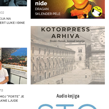
302
IJA NA
RT LUKE I ĐINE
713
MOJ “FORTE” JE
AKNE LJUDE