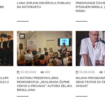
LANA ZORJAN ODUŠEVILA PUBLIKU
PREDAVANJE ČOVJ
ŽBE
NA KOTORARTU
PITANJEM SMISLA, 
RISNU
05.08.2026
630
05.08.2026
KLAPA
U KOTORU PREDSTAVLJENA
NAJAVA PROGRAMA 
ILEJ U
MONOGRAFIJA „SKALINADA ŽUPNE
GRAD TEATAR ZA Č
CRKVE U PRČANJU“ AUTORA ŽELJKA
AVGUST
BRGULJANA