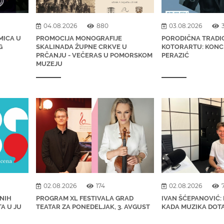
04.08.2026
880
03.08.2026
MICA U
PROMOCIJA MONOGRAFIJE
PORODIČNA TRADIC
G
SKALINADA ŽUPNE CRKVE U
KOTORARTU: KONCE
PRČANJU - VEČERAS U POMORSKOM
PERAZIĆ
MUZEJU
02.08.2026
174
02.08.2026
NIH
PROGRAM XL FESTIVALA GRAD
IVAN ŠĆEPANOVIĆ: 
TA U JU
TEATAR ZA PONEDELJAK, 3. AVGUST
KADA MUZIKA DOT