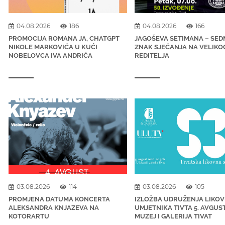
04.08.2026
186
04.08.2026
166
PROMOCIJA ROMANA JA, CHATGPT
JAGOŠEVA SETIMANA – SED
NIKOLE MARKOVIĆA U KUĆI
ZNAK SJEĆANJA NA VELIKO
NOBELOVCA IVA ANDRIĆA
REDITELJA
03.08.2026
114
03.08.2026
105
PROMJENA DATUMA KONCERTA
IZLOŽBA UDRUŽENJA LIKOV
ALEKSANDRA KNJAZEVA NA
UMJETNIKA TIVTA 5. AVGUS
KOTORARTU
MUZEJ I GALERIJA TIVAT