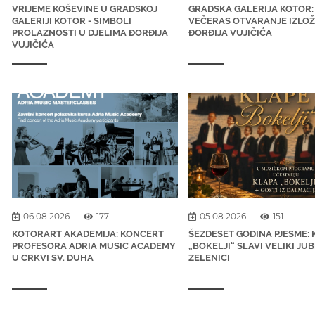
VRIJEME KOŠEVINE U GRADSKOJ
GRADSKA GALERIJA KOTOR:
GALERIJI KOTOR - SIMBOLI
VEČERAS OTVARANJE IZLO
PROLAZNOSTI U DJELIMA ĐORĐIJA
ĐORĐIJA VUJIČIĆA
VUJIČIĆA
06.08.2026
177
05.08.2026
151
KOTORART AKADEMIJA: KONCERT
ŠEZDESET GODINA PJESME: 
PROFESORA ADRIA MUSIC ACADEMY
„BOKELJI“ SLAVI VELIKI JUB
U CRKVI SV. DUHA
ZELENICI