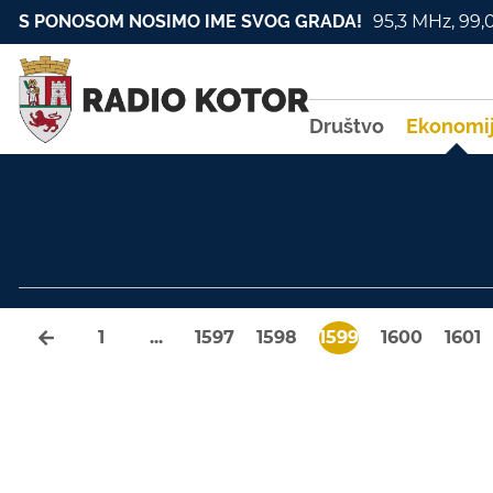
S PONOSOM NOSIMO IME SVOG GRADA!
95,3 MHz, 99,
Društvo
Ekonomi
1
...
1597
1598
1599
1600
1601