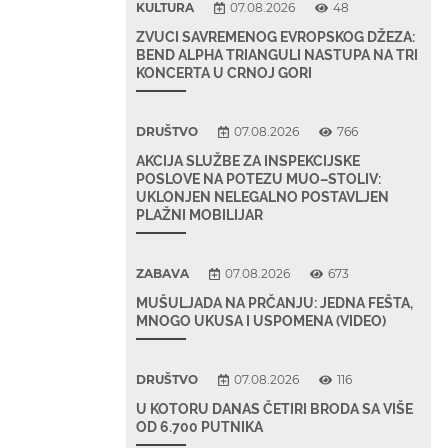
KULTURA
07.08.2026
48
ZVUCI SAVREMENOG EVROPSKOG DŽEZA:
BEND ALPHA TRIANGULI NASTUPA NA TRI
KONCERTA U CRNOJ GORI
DRUŠTVO
07.08.2026
766
AKCIJA SLUŽBE ZA INSPEKCIJSKE
POSLOVE NA POTEZU MUO–STOLIV:
UKLONJEN NELEGALNO POSTAVLJEN
PLAŽNI MOBILIJAR
ZABAVA
07.08.2026
673
MUŠULJADA NA PRČANJU: JEDNA FEŠTA,
MNOGO UKUSA I USPOMENA (VIDEO)
DRUŠTVO
07.08.2026
116
U KOTORU DANAS ČETIRI BRODA SA VIŠE
OD 6.700 PUTNIKA