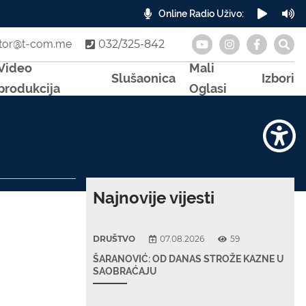
Online Radio Uživo:
A
otor@t-com.me
032/325-842
Video
Mali
Slušaonica
Izbori
produkcija
Oglasi
Najnovije vijesti
DRUŠTVO
07.08.2026
59
ŠARANOVIĆ: OD DANAS STROŽE KAZNE U
SAOBRAĆAJU