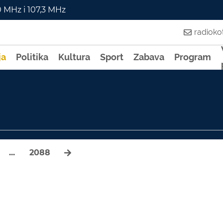
0 MHz i 107,3 MHz
radiok
ja
Politika
Kultura
Sport
Zabava
Program
...
2088