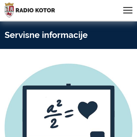
Online
S PONOSOM NOSIMO IME
95,3 MHz, 99,0 MHz
Radio
SVOG GRADA!
i 107,3 MHz
Uživo:
Servisne informacije