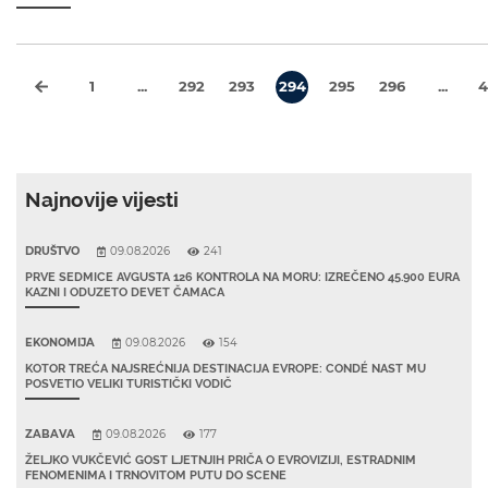
1
...
292
293
294
295
296
...
4
Najnovije vijesti
DRUŠTVO
09.08.2026
241
PRVE SEDMICE AVGUSTA 126 KONTROLA NA MORU: IZREČENO 45.900 EURA
KAZNI I ODUZETO DEVET ČAMACA
EKONOMIJA
09.08.2026
154
KOTOR TREĆA NAJSREĆNIJA DESTINACIJA EVROPE: CONDÉ NAST MU
POSVETIO VELIKI TURISTIČKI VODIČ
ZABAVA
09.08.2026
177
ŽELJKO VUKČEVIĆ GOST LJETNJIH PRIČA O EVROVIZIJI, ESTRADNIM
FENOMENIMA I TRNOVITOM PUTU DO SCENE