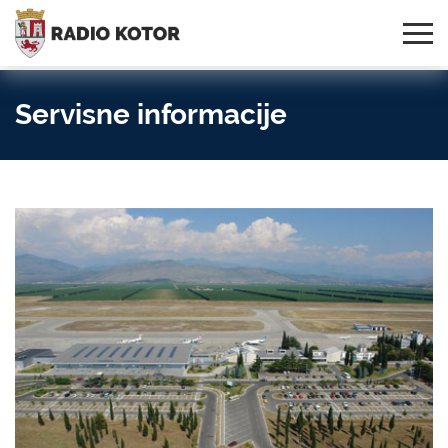
Online
S PONOSOM NOSIMO IME
95,3 MHz, 99,0 MHz
Radio
SVOG GRADA!
i 107,3 MHz
Uživo:
Servisne informacije