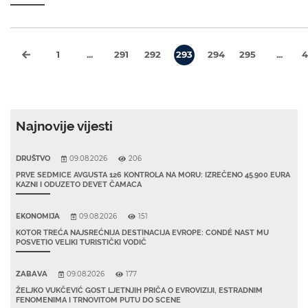
1
...
291
292
293
294
295
...
4
Najnovije vijesti
DRUŠTVO
09.08.2026
206
PRVE SEDMICE AVGUSTA 126 KONTROLA NA MORU: IZREČENO 45.900 EURA
KAZNI I ODUZETO DEVET ČAMACA
EKONOMIJA
09.08.2026
151
KOTOR TREĆA NAJSREĆNIJA DESTINACIJA EVROPE: CONDÉ NAST MU
POSVETIO VELIKI TURISTIČKI VODIČ
ZABAVA
09.08.2026
177
ŽELJKO VUKČEVIĆ GOST LJETNJIH PRIČA O EVROVIZIJI, ESTRADNIM
FENOMENIMA I TRNOVITOM PUTU DO SCENE