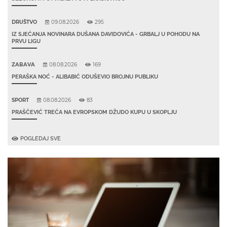
DRUŠTVO
09.08.2026
295
IZ SJEĆANJA NOVINARA DUŠANA DAVIDOVIĆA - GRBALJ U POHODU NA
PRVU LIGU
ZABAVA
08.08.2026
169
PERAŠKA NOĆ - ALIBABIĆ ODUŠEVIO BROJNU PUBLIKU
SPORT
08.08.2026
83
PRAŠČEVIĆ TREĆA NA EVROPSKOM DŽUDO KUPU U SKOPLJU
POGLEDAJ SVE