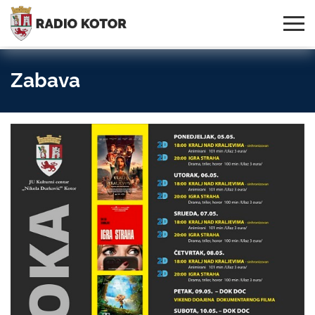
Online
S PONOSOM NOSIMO IME
95,3 MHz, 99,0 MHz
Radio
SVOG GRADA!
i 107,3 MHz
Uživo:
Zabava