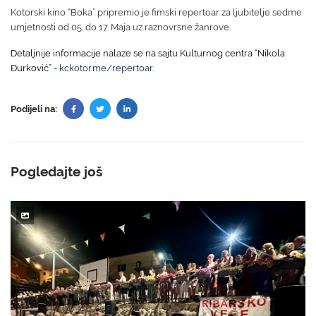
Kotorski kino “Boka” pripremio je fimski repertoar za ljubitelje sedme
umjetnosti od 05. do 17. Maja uz raznovrsne žanrove.
Detaljnije informacije nalaze se na sajtu Kulturnog centra “Nikola
Đurković” -
kckotor.me/repertoar
.
Podijeli na:
Pogledajte još