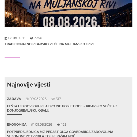
08.08.2026
3350
TRADICIONALNO RIBARSKO VEČE NA MULJANSKOJ RIVI
Najnovije vijesti
ZABAVA
09.08.2026
317
FEŠTA U BIGOVI OKUPILA BROJNE POSJETIOCE - RIBARSKO VEČE UZ
DONJOGRBALJSKU OBALU
EKONOMIJA
09.08.2026
129
POTPREDSJEDNICA MZ PERAST OLGA GOVEDARICA ZADOVOLJNA
SEZONOM: POTVRDILA TO I PERAŠKA NOĆ