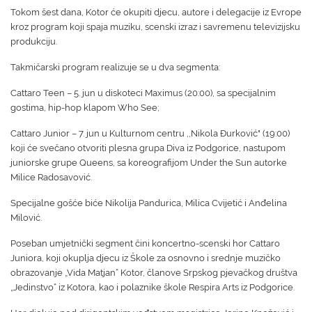
Tokom šest dana, Kotor će okupiti djecu, autore i delegacije iz Evrope
kroz program koji spaja muziku, scenski izraz i savremenu televizijsku
produkciju.
Takmičarski program realizuje se u dva segmenta:
Cattaro Teen – 5. jun u diskoteci Maximus (20:00), sa specijalnim
gostima, hip-hop klapom Who See;
Cattaro Junior – 7. jun u Kulturnom centru ,,Nikola Đurković" (19:00)
koji će svečano otvoriti plesna grupa Diva iz Podgorice, nastupom
juniorske grupe Queens, sa koreografijom Under the Sun autorke
Milice Radosavović.
Specijalne gošće biće Nikolija Pandurica, Milica Cvijetić i Anđelina
Milović.
Poseban umjetnički segment čini koncertno-scenski hor Cattaro
Juniora, koji okuplja djecu iz Škole za osnovno i srednje muzičko
obrazovanje „Vida Matjan“ Kotor, članove Srpskog pjevačkog društva
„Jedinstvo“ iz Kotora, kao i polaznike škole Respira Arts iz Podgorice.