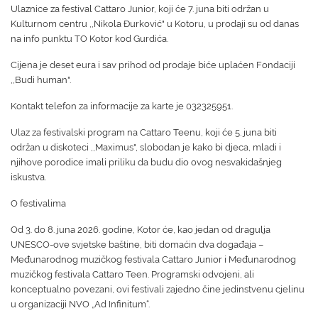
Ulaznice za festival Cattaro Junior, koji će 7. juna biti održan u
Kulturnom centru ,,Nikola Đurković" u Kotoru, u prodaji su od danas
na info punktu TO Kotor kod Gurdića.
Cijena je deset eura i sav prihod od prodaje biće uplaćen Fondaciji
,,Budi human".
Kontakt telefon za informacije za karte je 032325951.
Ulaz za festivalski program na Cattaro Teenu, koji će 5. juna biti
održan u diskoteci ,,Maximus", slobodan je kako bi djeca, mladi i
njihove porodice imali priliku da budu dio ovog nesvakidašnjeg
iskustva.
O festivalima
Od 3. do 8. juna 2026. godine, Kotor će, kao jedan od dragulja
UNESCO-ove svjetske baštine, biti domaćin dva događaja –
Međunarodnog muzičkog festivala Cattaro Junior i Međunarodnog
muzičkog festivala Cattaro Teen. Programski odvojeni, ali
konceptualno povezani, ovi festivali zajedno čine jedinstvenu cjelinu
u organizaciji NVO „Ad Infinitum“.