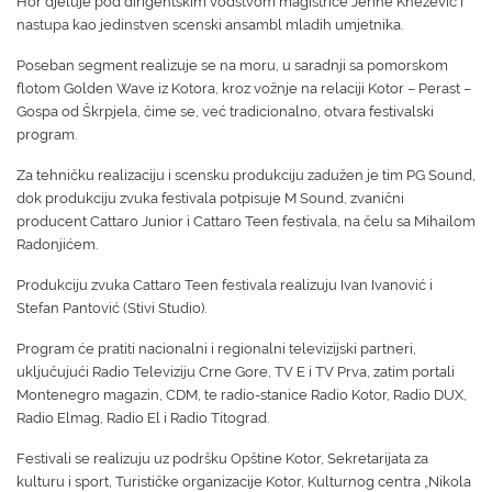
Hor djeluje pod dirigentskim vođstvom magistrice Jerine Knežević i
nastupa kao jedinstven scenski ansambl mladih umjetnika.
Poseban segment realizuje se na moru, u saradnji sa pomorskom
flotom Golden Wave iz Kotora, kroz vožnje na relaciji Kotor – Perast –
Gospa od Škrpjela, čime se, već tradicionalno, otvara festivalski
program.
Za tehničku realizaciju i scensku produkciju zadužen je tim PG Sound,
dok produkciju zvuka festivala potpisuje M Sound, zvanični
producent Cattaro Junior i Cattaro Teen festivala, na čelu sa Mihailom
Radonjićem.
Produkciju zvuka Cattaro Teen festivala realizuju Ivan Ivanović i
Stefan Pantović (Stivi Studio).
Program će pratiti nacionalni i regionalni televizijski partneri,
uključujući Radio Televiziju Crne Gore, TV E i TV Prva, zatim portali
Montenegro magazin, CDM, te radio-stanice Radio Kotor, Radio DUX,
Radio Elmag, Radio El i Radio Titograd.
Festivali se realizuju uz podršku Opštine Kotor, Sekretarijata za
kulturu i sport, Turističke organizacije Kotor, Kulturnog centra „Nikola