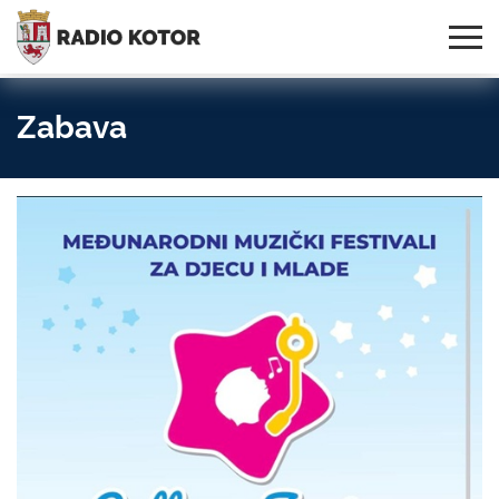
Online
S PONOSOM NOSIMO IME
95,3 MHz, 99,0 MHz
Radio
SVOG GRADA!
i 107,3 MHz
Uživo:
Zabava