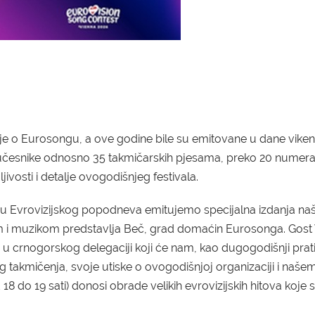
e o Eurosongu, a ove godine bile su emitovane u dane viken
učesnike odnosno 35 takmičarskih pjesama, preko 20 numer
ivosti i detalje ovogodišnjeg festivala.
opu Evrovizijskog popodneva emitujemo specijalna izdanja naš
ičom i muzikom predstavlja Beč, grad domaćin Eurosonga. Gost
 u crnogorskog delegaciji koji će nam, kao dugogodišnji prati
ovog takmičenja, svoje utiske o ovogodišnjoj organizaciji i naše
18 do 19 sati) donosi obrade velikih evrovizijskih hitova koje s