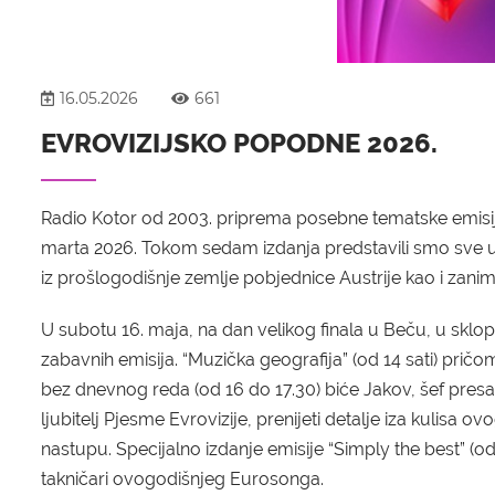
16.05.2026
661
EVROVIZIJSKO POPODNE 2026.
Radio Kotor od 2003. priprema posebne tematske emisij
marta 2026. Tokom sedam izdanja predstavili smo sve 
iz prošlogodišnje zemlje pobjednice Austrije kao i zanimlj
U subotu 16. maja, na dan velikog finala u Beču, u skl
zabavnih emisija. “Muzička geografija” (od 14 sati) pr
bez dnevnog reda (od 16 do 17.30) biće Jakov, šef presa
ljubitelj Pjesme Evrovizije, prenijeti detalje iza kulisa 
nastupu. Specijalno izdanje emisije “Simply the best” (od 
takničari ovogodišnjeg Eurosonga.