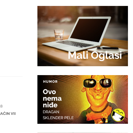
Mali Oglasi
28
AĆIN VII