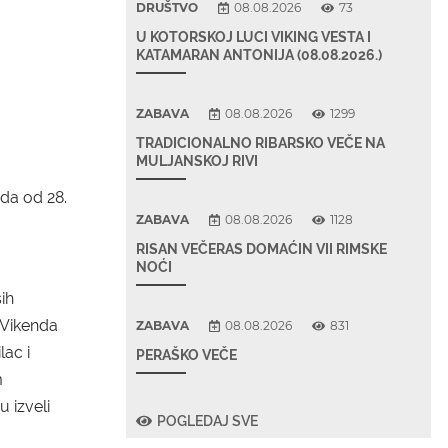
DRUŠTVO
08.08.2026
73
U KOTORSKOJ LUCI VIKING VESTA I
KATAMARAN ANTONIJA (08.08.2026.)
ZABAVA
08.08.2026
1299
TRADICIONALNO RIBARSKO VEČE NA
MULJANSKOJ RIVI
da od 28.
ZABAVA
08.08.2026
1128
a
RISAN VEČERAS DOMAĆIN VII RIMSKE
NOĆI
ih
 Vikenda
ZABAVA
08.08.2026
831
lac i
PERAŠKO VEČE
m
u izveli
POGLEDAJ SVE