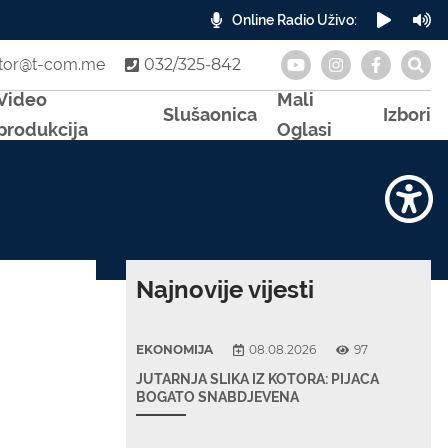
Online Radio Uživo:
A
otor@t-com.me
032/325-842
Video
Mali
Slušaonica
Izbori
produkcija
Oglasi
Najnovije vijesti
EKONOMIJA
08.08.2026
97
JUTARNJA SLIKA IZ KOTORA: PIJACA
BOGATO SNABDJEVENA