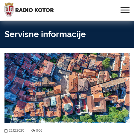
Online
S PONOSOM NOSIMO IME
95,3 MHz, 99,0 MHz
Radio
SVOG GRADA!
i 107,3 MHz
Uživo:
Servisne informacije
23.12.2020
906