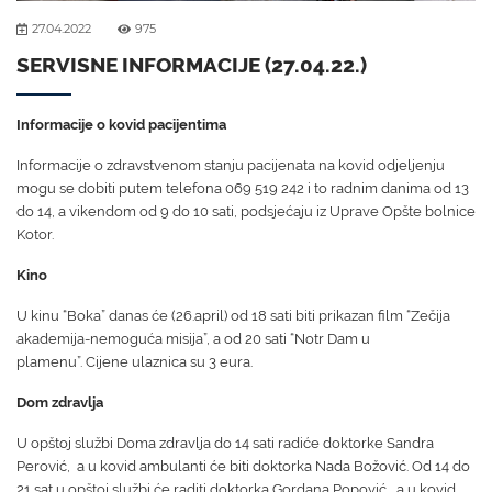
27.04.2022
975
SERVISNE INFORMACIJE (27.04.22.)
Informacije o kovid pacijentima
Informacije o zdravstvenom stanju pacijenata na kovid odjeljenju
mogu se dobiti putem telefona 069 519 242 i to radnim danima od 13
do 14, a vikendom od 9 do 10 sati, podsjećaju iz Uprave Opšte bolnice
Kotor.
Kino
U kinu “Boka” danas će (26.april) od 18 sati biti prikazan film “Zečija
akademija-nemoguća misija”, a od 20 sati “Notr Dam u
plamenu”. Cijene ulaznica su 3 eura.
Dom zdravlja
U opštoj službi Doma zdravlja do 14 sati radiće doktorke Sandra
Perović, a u kovid ambulanti će biti doktorka Nada Božović. Od 14 do
21 sat u opštoj službi će raditi doktorka Gordana Popović , a u kovid