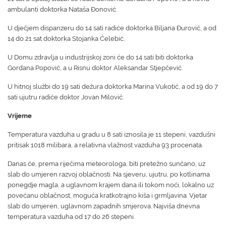
ambulanti doktorka Nataša Đonović.
U dječjem dispanzeru do 14 sati radiće doktorka Biljana Đurović, a od
14 do 21 sat doktorka Stojanka Čelebić.
U Domu zdravlja u industrijskoj zoni će do 14 sati biti doktorka
Gordana Popović, a u Risnu doktor Aleksandar Stjepčević.
U hitnoj službi do 19 sati dežura doktorka Marina Vukotić, a od 19 do 7
sati ujutru radiće doktor Jovan Milović.
Vrijeme
Temperatura vazduha u gradu u 8 sati iznosila je 11 stepeni, vazdušni
pritisak 1018 milibara, a relativna vlažnost vazduha 93 procenata.
Danas će, prema riječima meteorologa, biti pretežno sunčano, uz
slab do umjeren razvoj oblačnosti. Na sjeveru, ujutru, po kotlinama
ponegdje magla, a uglavnom krajem dana ili tokom noći, lokalno uz
povećanu oblačnost, moguća kratkotrajno kiša i grmljavina. Vjetar
slab do umjeren, uglavnom zapadnih smjerova. Najviša dnevna
temperatura vazduha od 17 do 26 stepeni.