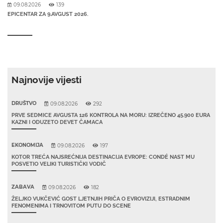
09.08.2026
139
EPICENTAR ZA 9.AVGUST 2026.
Najnovije vijesti
DRUŠTVO
09.08.2026
292
PRVE SEDMICE AVGUSTA 126 KONTROLA NA MORU: IZREČENO 45.900 EURA
KAZNI I ODUZETO DEVET ČAMACA
EKONOMIJA
09.08.2026
197
KOTOR TREĆA NAJSREĆNIJA DESTINACIJA EVROPE: CONDÉ NAST MU
POSVETIO VELIKI TURISTIČKI VODIČ
ZABAVA
09.08.2026
182
ŽELJKO VUKČEVIĆ GOST LJETNJIH PRIČA O EVROVIZIJI, ESTRADNIM
FENOMENIMA I TRNOVITOM PUTU DO SCENE