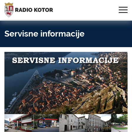
Online
S PONOSOM NOSIMO IME
95,3 MHz, 99,0 MHz
Radio
SVOG GRADA!
i 107,3 MHz
Uživo:
Servisne informacije