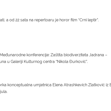
i, a od 22 sata na repertoaru je horor film “Crni leptir”.
u Međunarodne konferencije: Zaštita biodiverziteta Jadrana –
una u Galeriji Kulturnog centra “Nikola Đurković”.
orka konceptualna umjetnica Elena Atrashkevich Zlatković iz B
jula.