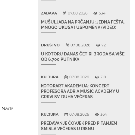
ZABAVA
07.08.2026
534
MUŠULJADA NA PRČANJU: JEDNA FEŠTA,
MNOGO UKUSA I USPOMENA (VIDEO)
DRUŠTVO
07.08.2026
72
U KOTORU DANAS ČETIRI BRODA SA VIŠE
OD 6.700 PUTNIKA
KULTURA
07.08.2026
218
KOTORART AKADEMIJA: KONCERT
PROFESORA ADRIA MUSIC ACADEMY U
CRKVI SV. DUHA VEČERAS
a Nada
KULTURA
07.08.2026
364
PREDAVANJE ČOVJEK PRED PITANJEM
SMISLA VEČERAS U RISNU