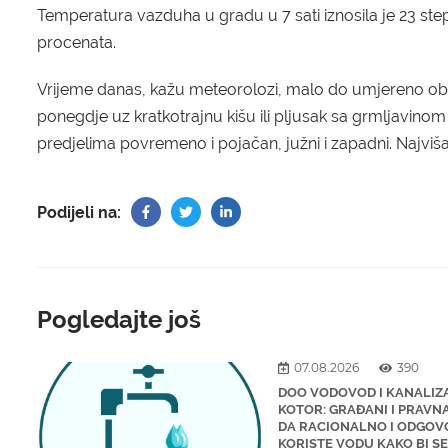
Temperatura vazduha u gradu u 7 sati iznosila je 23 step
procenata.
Vrijeme danas, kažu meteorolozi, malo do umjereno ob
ponegdje uz kratkotrajnu kišu ili pljusak sa grmljavinom
predjelima povremeno i pojačan, južni i zapadni. Najvi
Podijeli na:
Pogledajte još
07.08.2026
390
DOO VODOVOD I KANALIZ
KOTOR: GRAĐANI I PRAVNA
DA RACIONALNO I ODGO
KORISTE VODU KAKO BI S