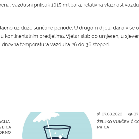
ena, vazdušni pritisak 1015 milibara, relativna vlažnost vazd
lačno uz duže sunčane periode. U drugom dijelu dana više o
 u kontinentalnim predjelima. Vjetar slab do umjeren, u sjeve
ša dnevna temperatura vazduha 26 do 36 stepeni.
07.08.2026
37
ACIJA
ŽELJKO VUKČEVIĆ G
 LICA
PRIČA
VORNO
E