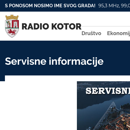
S PONOSOM NOSIMO IME SVOG GRADA!
95,3 MHz, 99,
Društvo
Ekonomi
Servisne informacije