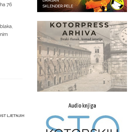
uha 76
blaka,
rnim
OST LJETNJIH