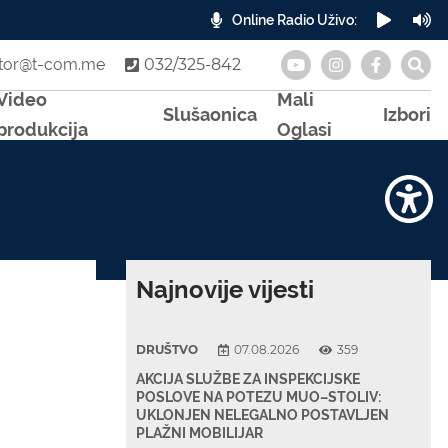
Online Radio Uživo:
A
otor@t-com.me
032/325-842
Video
Mali
Slušaonica
Izbori
produkcija
Oglasi
Najnovije vijesti
DRUŠTVO
07.08.2026
359
AKCIJA SLUŽBE ZA INSPEKCIJSKE
POSLOVE NA POTEZU MUO–STOLIV:
UKLONJEN NELEGALNO POSTAVLJEN
PLAŽNI MOBILIJAR