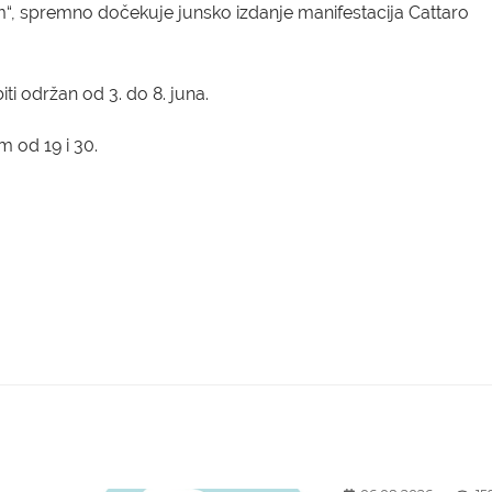
um“, spremno dočekuje junsko izdanje manifestacija Cattaro
iti održan
od 3. do 8. jun
a.
 od 19 i 30.