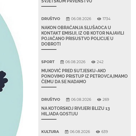
SVJETSKOM PRVENSTVU
DRUŠTVO
06.08.2026
1734
NAKON OBRAĆANJA SLUŠAOCA U
KONTAKT EMISIJI, IZ OB KOTOR NAJAVILI
POJAČANO PRISUSTVO POLICIJE U
DOBROTI
SPORT
06.08.2026
242
MUKOVIĆ PRED SUTJESKU-AKO
PONOVIMO PRISTUP IZ PETROVCA,IMAMO
ČEMU DA SE NADAMO
DRUŠTVO
06.08.2026
269
NA KOTORSKOJ RIVIJERI BLIZU 13
HILJADA GOSTIJU
KULTURA
06.08.2026
639