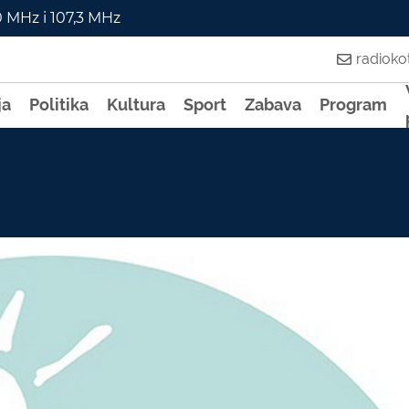
0 MHz i 107,3 MHz
radiok
ja
Politika
Kultura
Sport
Zabava
Program