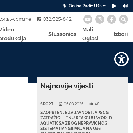
Online Radio Uživo:
A
otor@t-com.me
032/325-842
Video
Mali
Slušaonica
Izbori
produkcija
Oglasi
Najnovije vijesti
SPORT
06.08.2026
48
SAOPŠTENJE ZA JAVNOST: VPSCG
ZATRAŽIO HITNU REAKCIJU WORLD
AQUATICSA ZBOG NEPRAVIČNOG
SISTEMA RANGIRANJA NA U16