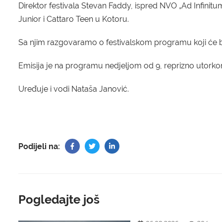
D
irektor festivala Stevan Faddy, ispred NVO „Ad Infinit
Junior i Cattaro Teen u Kotoru.
Sa njim razgovaramo o festivalskom programu koji će b
Emisija je na programu nedjeljom od 9, reprizno utorkom
Uređuje i vodi Nataša Janović.
Podijeli na:
Pogledajte još