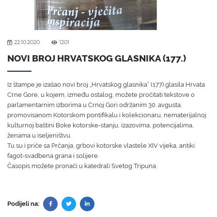
22.10.2020
1201
NOVI BROJ HRVATSKOG GLASNIKA (177.)
Iz štampe je izašao novi broj „Hrvatskog glasnika” (177) glasila Hrvata
Crne Gore, u kojem, između ostalog, možete pročitati tekstove o
parlamentarnim izborima u Crnoj Gori održanim 30. avgusta,
promovisanom Kotorskom pontifikalu i kolekcionaru, nematerijalnoj
kulturnoj baštini Boke kotorske-stanju, izazovima, potencijalima,
ženama u iseljeništvu.
Tu su i priče sa Prčanja, grbovi kotorske vlastele XIV vijeka, antiki
fagot-svadbena grana i solijere.
Časopis možete pronaći u katedrali Svetog Tripuna.
Podijeli na: