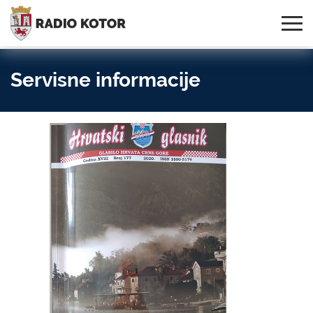
Online
S PONOSOM NOSIMO IME
95,3 MHz, 99,0 MHz
Radio
SVOG GRADA!
i 107,3 MHz
Uživo:
Servisne informacije