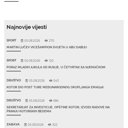
Najnovije vijesti
SPORT
05.08.2026
270
MARTIN LUČEV VICEŠAMPION SVIJETA U ABU DABIJU
SPORT
05.08.2026
120
PORAZ MLADIH AJKULA OD RUSIJE, U ČETVRTAK SA NJEMAČKOM
DRUŠTVO
05.08.2026
543
KOTOR DIO POST TURE MEĐUNARODNOG OKUPLJANJA EMAG26
DRUŠTVO
05.08.2026
684
SEKRETARIJAT ZA INVESTICIJE, OPŠTINE KOTOR, IZVODI RADOVE NA
PRANJU KOTORSKIH BEDEMA
ZABAVA
05.08.2026
322