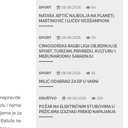
SPORT
08.08.2026
84
NATAŠA JEFTIĆ NAJBOLJA NA PLANETI,
MARTINOVIĆ I LUČEV VICEŠAMPIONI
SPORT
08.08.2026
50
CRNOGORSKA RAGBI LIGA OBJEDINJUJE
SPORT, TURIZAM, PRIVREDU, KULTURU I
MEĐUNARODNU SARADNJU
SPORT
08.08.2026
65
MILIĆ ODABRAO ZA EP U VARNI
e nepravde
DRUŠTVO
08.08.2026
329
stu i nama
POŽAR NA ELEKTRIČNIM STUBOVIMA U
PRŽICAMA IZAZVAO PREKID NAPAJANJA
rijeme je za
n Batuta na