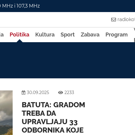
0 MHz i 107,3 MHz
radiok
ja
Politika
Kultura
Sport
Zabava
Program
30.09.2025
2233
BATUTA: GRADOM
TREBA DA
UPRAVLJAJU 33
ODBORNIKA KOJE