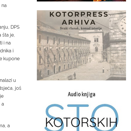
 na
anju, DPS
a šta je,
i i na
dnika i
 te kupone
alazi u
dsjeća,
još
je
,
a
ma, a