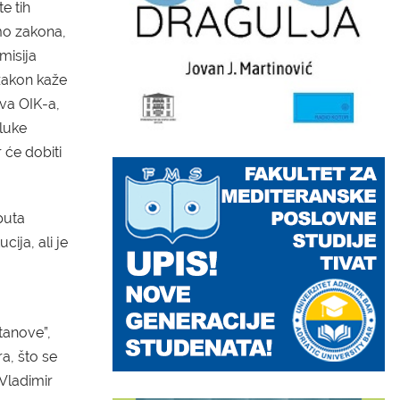
e tih
mo zakona,
misija
 zakon kaže
va OIK-a,
luke
 će dobiti
puta
cija, ali je
tanove”,
ra, što se
Vladimir