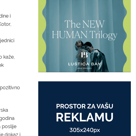
ine i
Kotor,
jednici
o kaže,
ek
 pozitivno
vska
godina
 poslije
je dokaz i