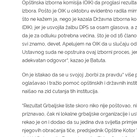
Opštinska izborna komisija
(OIK)
da proglasi rezultat
izbora. Pošto je OIK u oktobru evidentno radila mi
što ne kažem ja, nego je kazala Državna izborna ko
(DIK)
, jer je usvojila žalbu DPS sa osam glasova, a
da je za odluku potrebna većina,
što je
od 16 člano
svi znamo, devet. Apelujem na O
IK
da u slučaju od
Ustavnog suda ne opstruira ovaj izborni proces, jer
adekvatan odgovor“,
kazao je Batuta.
On je
istakao da se u svojoj „borbi za pravdu“ više 
oglašavao i tražio
p
omoć opštinskih i državnih institu
naišao na zid ćutanja tih institucija.
“
Rezultat Grbaljske liste skoro niko nije poštovao, ni
priznavao, čak ni lokalne grbaljske organizacije i us
rekao je on i dodao da su j
edina dva svijetla primje
njegovih obraćanja tiče, predsjednik Opštine Kotor 