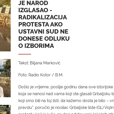
JE NAROD
IZGLASAO -
RADIKALIZACIJA
PROTESTA AKO
USTAVNI SUD NE
DONESE ODLUKU
O IZBORIMA
Tekst: Biljana Marković
Foto: Radio Kotor / B.M.
Došlo je vrijeme, poslije godinu dana ove istorijsk
koja se nanosi nad vama koji ste glasali
G
rb
aljsku
li
koji smo bili na toj listi, da kažemo dosta je bilo – v
pravdu”,
poručio je nosilac Grbaljske liste (GL) Voji