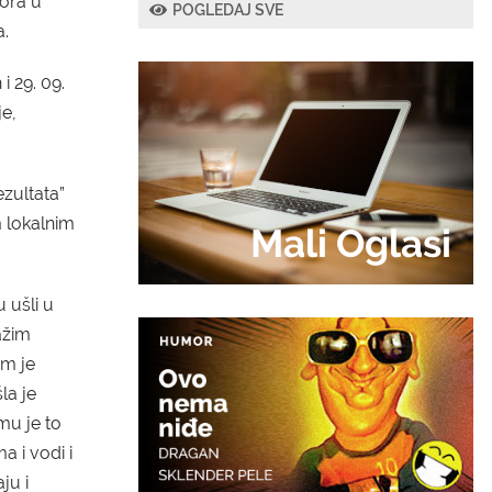
bora u
POGLEDAJ SVE
.
i 29. 09.
je,
ezultata”
m lokalnim
Mali Oglasi
u ušli u
ažim
am je
la je
mu je to
a i vodi i
ju i