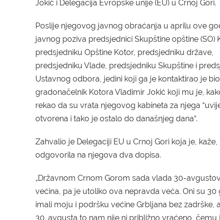
Jokić i Delegacija Evropske unije
(EU)
u Crnoj Gori.
P
oslije njegovog javnog obraćanja u aprilu ove god
javnog poziva predsjednici Skupštine opštine
(SO)
predsjedniku
Opštine Kotor, predsjedniku države,
predsjedniku Vlade, predsjedniku Skupštine i preds
Ustavnog odbora, jedini koji ga je kontaktirao je bio
gradonačelnik Kotora Vladimir Jokić koji mu je,
kak
rekao da su vrata njegovog kabineta za
njega
“uvij
otvorena i tako je ostalo do današnjeg dana“.
Zahvalio je Delegaciji EU u Crnoj Gori koja je, kaže,
odgovorila na njegova dva dopisa.
„
Državnom
C
rnom
G
orom sada vlada 30-avgusto
većina, pa je utoliko ova nepravda veća.
O
ni
su
30 
imali moju i podršku većine
G
rbljana bez zadrške, a
30.
a
vgusta to nam nije ni približno vraćeno, čemu 