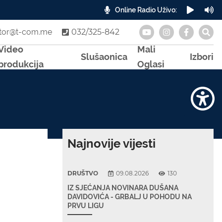
Online Radio Uživo:
A
otor@t-com.me
032/325-842
Video
Mali
Slušaonica
Izbori
produkcija
Oglasi
Najnovije vijesti
DRUŠTVO
09.08.2026
130
IZ SJEĆANJA NOVINARA DUŠANA
DAVIDOVIĆA - GRBALJ U POHODU NA
PRVU LIGU