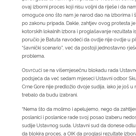
ovaj izborni proces koji nisu voljni da riješe i da na
omoguće ono što nam je narod dao na izborima i 
po zakonu pripada. Dakle, zahtjev ovog protesta je
kotorskih lokalnih izbora i proglašavanje rezultata ist
poručio je Batuta navodeći da ovdje n
ije ovdj
e
u pi
“šavnički scenario”, već
da
postoji jednostavno rješ
problema.
Osvrćući se na višemjesečnu
blokadu
rada Ustavn
podsjeća da već sedam mjeseci Ustavni odbor Sku
Crne Gore nije predložio dvoje sudija, iako je još u
trebalo da budu izabrani.
“Nema što da molimo i apelujemo, nego da zahtij
poslanici i poslanice rade svoj posao
izaberu
nedos
sudije Ustavnog suda.
U
stavni sud da donese odlu
da blokira proces, a OIK da proglasi rezultate izbora