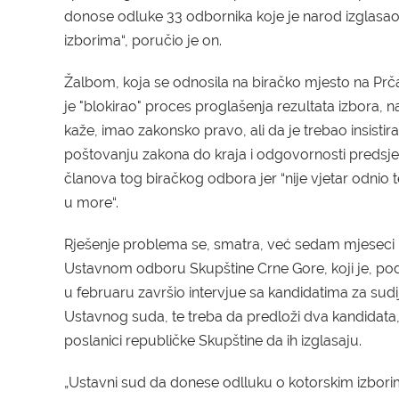
donose odluke 33 odbornika koje je narod izglasao
izborima“,
poručio je on
.
Ž
albom, koja se odnosila na biračko mjesto na Prč
je "
blokirao" proces
proglašenja rezultata izbora
, n
kaže, imao zakonsko pravo, ali da je trebao insistirat
poštovanju zakona do kraja i odgovornosti predsje
članova tog biračkog odbora jer “nije vjetar odnio
u more“.
R
ješenje problema
se, smatra,
već sedam mjeseci n
U
stavnom odboru
S
kupštine
C
rne
G
ore,
koji
je, po
u februaru
završio
intervjue sa kandidatima za sudi
U
stavnog suda,
te treba
da predlož
i
dva kandidata
poslanici
republičke S
kupštine da ih izglasaju.
„Ustavni sud da donese odlluku o kotorskim izbori