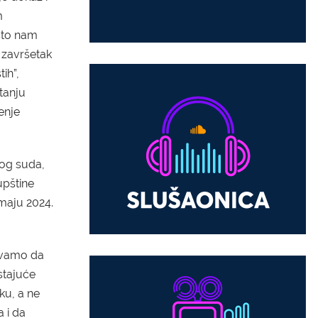
m
što nam
 završetak
ih”,
tanju
enje
og suda,
pštine
 maju 2024.
evamo da
tajuće
ku, a ne
 i da