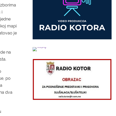
izborima
 i
 jedne
čkoj mapi
atovao je
ude na
sta.
o
se, po
ja
na dva
u