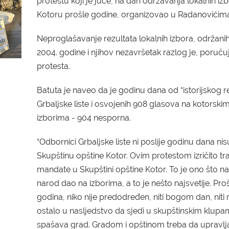
protestu koji je juče, na dan održavanja lokalnih iz
Kotoru prošle godine, organizovao u Radanovićima
Neproglašavanje rezultata lokalnih izbora, održanih 
2004. godine i njihov nezavršetak razlog je, poruču
protesta.
Batuta je naveo da je g
odinu dana od “istorijskog r
G
rbaljske liste i osvojenih 908 glasova na kotorski
izborima
-
904 nesporna.
“
O
dbornici Grbaljske liste ni poslije godinu dana nis
Skupštinu opštine Kotor.
O
vim protestom izričito tr
mandate
u
Skupštini opštine
Kotor. To je ono što n
narod dao na izborima, a to je nešto najsvetije. Proš
godina, niko nije predodređen, niti bogom dan, niti 
ostalo u nasljedstvo da sjedi u skupštinskim klupam
spašava grad. Gradom i opštinom treba da upravlja