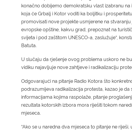
konačno dobijemo demokratsku vlast izabranu na 
koja će Grbalj i
K
otor voditi ka boljitku i prosperitetu
promovisati nove projekte usmjerene na stvaranju
evropske opštine, kakvu grad, prepoznat na turisti
svijeta i pod zaštitom UNESCO-a, zaslužuje“,
konst
Batuta
.
U
slučaju da rješenje ovog problema uskoro ne b
vidiku
najavljuje nove zahtjeve i radikalizaciju prote
Odgovarajući na pitanje Radio Kotora što konkretn
podrazumijeva radikalizacija protesta, kazao je da 
informacijama kojima raspolaže, pitanje proglašen
rezultata kotorskih izbora mora riješiti
tokom
nared
mjeseca.
“Ako se u naredna dva mjeseca to pitanje ne riješi, 