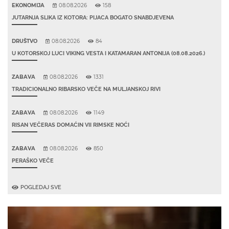
EKONOMIJA
08.08.2026
158
JUTARNJA SLIKA IZ KOTORA: PIJACA BOGATO SNABDJEVENA
DRUŠTVO
08.08.2026
84
U KOTORSKOJ LUCI VIKING VESTA I KATAMARAN ANTONIJA (08.08.2026.)
ZABAVA
08.08.2026
1331
TRADICIONALNO RIBARSKO VEČE NA MULJANSKOJ RIVI
ZABAVA
08.08.2026
1149
RISAN VEČERAS DOMAĆIN VII RIMSKE NOĆI
ZABAVA
08.08.2026
850
PERAŠKO VEČE
POGLEDAJ SVE