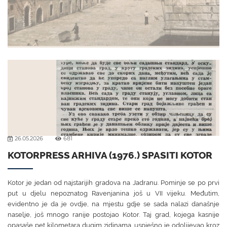
26.05.2026
681
KOTORPRESS ARHIVA (1976.) SPASITI KOTOR
Kotor je jedan od najstarijih gradova na Jadranu. Pominje se po prvi
put u djelu nepoznatog Ravenjanina još u VII vijeku. Međutim,
evidentno je da je ovdje, na mjestu gdje se sada nalazi današnje
naselje, još mnogo ranije postojao Kotor. Taj grad, kojega kasnije
opasaše pet kilometara dugim zidinama, uspješno je odolijevao kroz