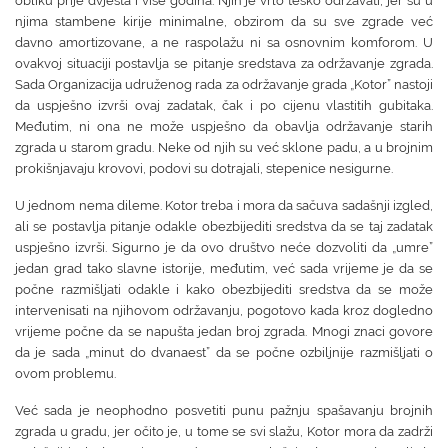
obliku prije dvjesta i više godina. Njih je vrlo teško održavati, jer su u
njima stambene kirije minimalne, obzirom da su sve zgrade već
davno amortizovane, a ne raspolažu ni sa osnovnim komforom. U
ovakvoj situaciji postavlja se pitanje sredstava za održavanje zgrada.
Sada Organizacija udruženog rada za održavanje grada „Kotor” nastoji
da uspješno izvrši ovaj zadatak, čak i po cijenu vlastitih gubitaka.
Međutim, ni ona ne može uspješno da obavlja održavanje starih
zgrada u starom gradu. Neke od njih su već sklone padu, a u brojnim
prokišnjavaju krovovi, podovi su dotrajali, stepenice nesigurne.
U jednom nema dileme. Kotor treba i mora da sačuva sadašnji izgled,
ali se postavlja pitanje odakle obezbijediti sredstva da se taj zadatak
uspješno izvrši. Sigurno je da ovo društvo neće dozvoliti da „umre”
jedan grad tako slavne istorije, međutim, već sada vrijeme je da se
počne razmišljati odakle i kako obezbijediti sredstva da se može
intervenisati na njihovom održavanju, pogotovo kada kroz dogledno
vrijeme počne da se napušta jedan broj zgrada. Mnogi znaci govore
da je sada „minut do dvanaest” da se počne ozbiljnije razmišljati o
ovom problemu.
Već sada je neophodno posvetiti punu pažnju spašavanju brojnih
zgrada u gradu, jer očito je, u tome se svi slažu, Kotor mora da zadrži