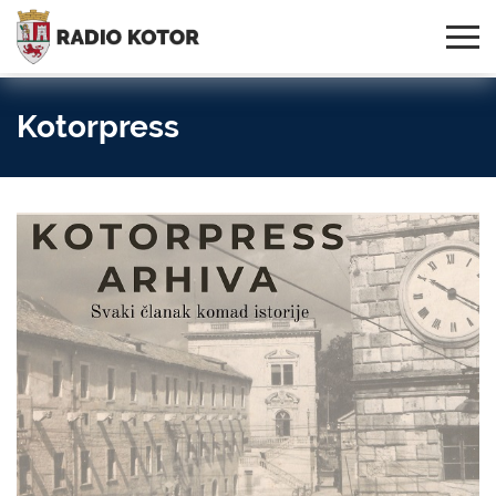
Online
S PONOSOM NOSIMO IME
95,3 MHz, 99,0 MHz
Radio
SVOG GRADA!
i 107,3 MHz
Uživo:
Kotorpress