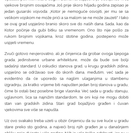
vjekove brojnim osvajačima. Još prije skoro hiljadu godina zapisao je
jedan gusarski vojvoda: „Kotor je nemoguće osvojiti, jer mu se sa
velikom vojskom ne može prići a sa malom se ne može zauzeti". I tako
se ovaj grad uspješno branio skoro sve do naših dana. Sada, kao da
Kotor počinje da gubi bitku sa vremenom. Ono što nije pošlo za
rukom brojnim vojskama, kroz stotine godina, postepeno može
uspjeti vremenu.
Zvuči gotovo nevjerovatno, ali je činjenica da grobar ovoga lijepoga
grada, jedinstvene urbane arhitekture, može da bude sve bolji
sadašnji standard. U oskudici stanova grad, u krugu gradskih zidina,
uspješno se održavao sve do skorih dana, međutim, već sada je
evidentno da će uporedo sa naglim ulaganjima u stambenu
izgradnju, za kratko vrijeme biti napušten jedan broj stanova u gradu,
čime bi ostali bez posebne brige vlasnika. Već sada u gradu stanuju,
uglavnom, lica sa najnižim standardom, te oni koji ne mogu dobiti
stan van gradskih zidina. Stari grad bojažljivo građen i čuvan
vjekovima sve više se napušta.
Uz ovo svakako treba uzeti u obzir činjenicu da su sve kuće u gradu
stare preko sto godina, a najveći broj njih građen je u današnjem