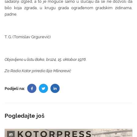
sadašnji izgled, a to je moguće samo u slučaju da se ne dozvoli da
bilo koja zgrada, u krugu grada ograđenom gradskim zidinama,
padne.
T. G. (Tomislav Grgurević)
Objavljeno u listu Boka, br.124, 15. oktobar 1976.
Za Radio Kotor priredio Ilija Mlinarević
Podijeli na:
Pogledajte još