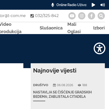
Online Radio Uživo:
A
otor@t-com.me
032/325-842
Video
Mali
Slušaonica
Izbori
produkcija
Oglasi
Najnovije vijesti
DRUŠTVO
06.08.2026
188
NASTAVLJA SE ČIŠĆENJE GRADSKIH
BEDEMA; ZABLISTALA CITADELA