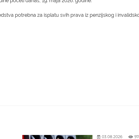
ine početi danas, 19. maja 2026. godine.
edstva potrebna za isplatu svih prava iz penzijskog i invalidsk
03.08.2026
97