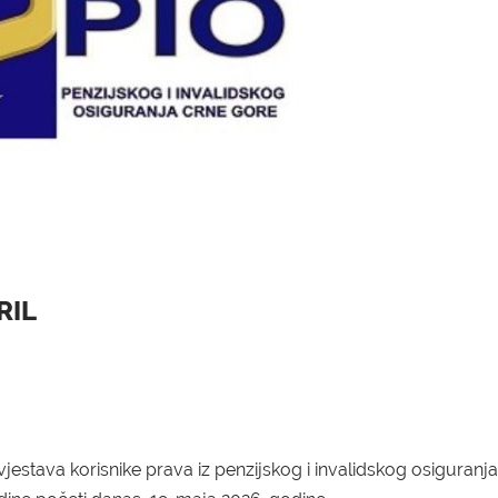
RIL
jestava korisnike prava iz penzijskog i invalidskog osiguranj