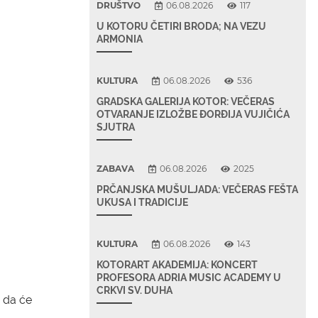
DRUŠTVO
06.08.2026
117
U KOTORU ČETIRI BRODA; NA VEZU
ARMONIA
KULTURA
06.08.2026
536
GRADSKA GALERIJA KOTOR: VEČERAS
OTVARANJE IZLOŽBE ĐORĐIJA VUJIČIĆA
SJUTRA
ZABAVA
06.08.2026
2025
PRČANJSKA MUŠULJADA: VEČERAS FEŠTA
UKUSA I TRADICIJE
KULTURA
06.08.2026
143
KOTORART AKADEMIJA: KONCERT
PROFESORA ADRIA MUSIC ACADEMY U
CRKVI SV. DUHA
a da će