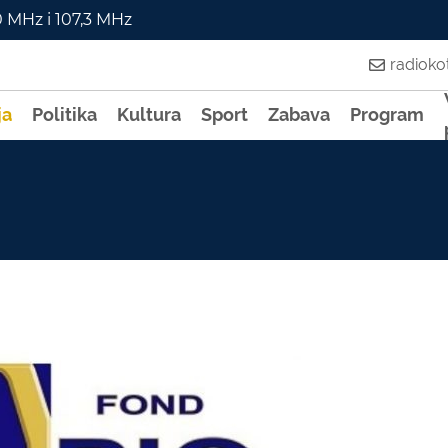
0 MHz i 107,3 MHz
radiok
ja
Politika
Kultura
Sport
Zabava
Program