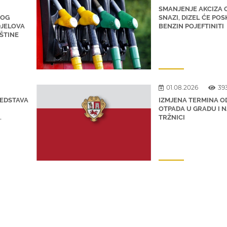
SMANJENJE AKCIZA 
NOG
SNAZI, DIZEL ĆE POSK
DJELOVA
BENZIN POJEFTINITI
PŠTINE
01.08.2026
39
REDSTAVA
IZMJENA TERMINA 
OTPADA U GRADU I 
.
TRŽNICI