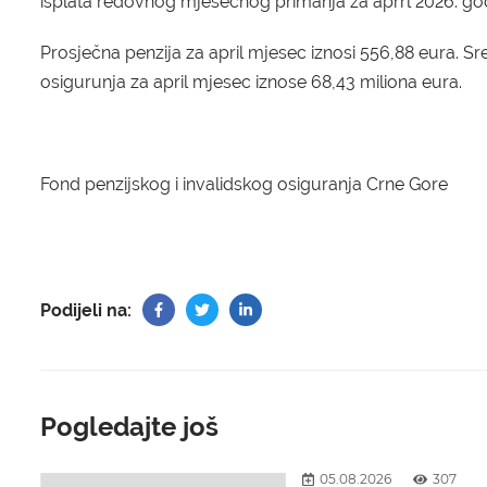
isplata redovnog mjesečnog primanja za aprrl 2026. god
Prosječna penzija za april mjesec iznosi 556,88 eura. Sr
osigurunja za april mjesec iznose 68,43 miliona eura.
Fond penzijskog i invalidskog osiguranja Crne Gore
Podijeli na:
Pogledajte još
05.08.2026
307