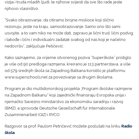
vizija i truda mladih ljudi, te njihove svijesti da sve što rade jeste
njihovo vlasništvo.
“Svako obrazovanje, da citiramo brojne mislioce koji slično
rezonuju, jeste na kraju, samoobrazovanje. Samo ono što sami
usvojite, a to vam niko ne može dati, zapravo je lični trud, lični podvig
i takođe i lični i individualni zadatak svakog od nas koji je načelno
nedovršiv”, zaključuje Petičević.
Kako saznajemo, za vrijeme otvorenog poziva ”Superškole” pristiglo
je više od 90 predloga razmjena, kreirano je 113 partnerstava, a više
od 579 srednjih škola sa Zapadnog Balkana koristilo je platformu
www.superschools.net za povezivanje sa drugim školama.
Program je dio multidonorskog projekta „Program školske razmjene
na Zapadnom Balkanu“ koji zajednički finansiraju Evropska unija i
njemačko Savezno ministarstvo za ekonomsku saradnju i razvoj
(BMZ), a sprovode Deutsche Gesellschaft für Internationale
Zusammenarbeit (GIZ) i RYCO.
Razgovor sa prof. Paulom Petričević možete poslušati na linku
Radio
škola
.