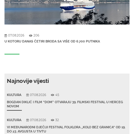
07.08.2026
206
U KOTORU DANAS ČETIRI BRODA SA VIŠE OD 6.700 PUTNIKA
Najnovije vijesti
KULTURA
07.08.2026
45
BOGDAN DIKLIĆ I FILM “DOM” OTVARAJU 39. FILMSKI FESTIVAL U HERCEG
NOVOM
KULTURA
07.08.2026
32
VI MEĐUNARODNI DJEČIJI FESTIVAL FOLKLORA „KOLO BEZ GRANICA“ OD 19.
DO 23. AVGUSTA U TIVTU