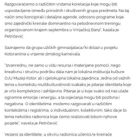
Razgovaraćemo o različitim vrstama korelacija koje mogu biti
uspostavljene između prirodnih i društvenih grupa predmeta. Na taj
način smo koncipirali i detaljne agende, odnosno programe koje
smo zajednički kreirale dominantno na petodnevnom treningu
organizovanom krajem septembra u Vrnjačkoj Banji”, kazala je
Petričević.
Saznajemo da grupa užičkih gimnazijalaca/ki dolazi u posjetu
Kotoranima u vrijeme zimskog karnevala.
“Izvanrednu, ne samo u vidu resursa i materijane pomoći, nego
kreativnu i stručnu podršku dala nam je lokalna institucija kulture
OJU Muzeji Kotor, ali i cjelokupna lokalna zajednica. Jedna od važnih
tema u kontekstu multikulturalnosti svakako je pitanje identiteta koje
je vrlo kompleksno i zahtijevno. Pitanje je u koje svako od nas ulaže
ogromne emocije i energiju, a ta osjećanja mogu biti pozitvna i
negativna. O identitetima možemo razgovarati u različitim
kontekstima i registrima, o individualnim, kolektivnim, tako da je to
tema nekoliko radionica koje ćemo realizovati tokom njihove
posjete”, navela je Petričević.
Vezano za identitete, u okviru radionica učenici/e kreiraće