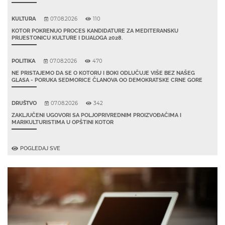
KULTURA
07.08.2026
110
KOTOR POKRENUO PROCES KANDIDATURE ZA MEDITERANSKU
PRIJESTONICU KULTURE I DIJALOGA 2028.
POLITIKA
07.08.2026
470
NE PRISTAJEMO DA SE O KOTORU I BOKI ODLUČUJE VIŠE BEZ NAŠEG
GLASA - PORUKA SEDMORICE ČLANOVA OO DEMOKRATSKE CRNE GORE
DRUŠTVO
07.08.2026
342
ZAKLJUČENI UGOVORI SA POLJOPRIVREDNIM PROIZVOĐAČIMA I
MARIKULTURISTIMA U OPŠTINI KOTOR
POGLEDAJ SVE