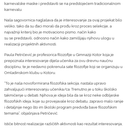
karnevalske maske i predstaviti se na predstojećem tradicionalnom
karnevalu.
Naša sagovornica naglašava da je interesovanje za ovaj projekat bilo
veliko, tako da su đaci morali da prođu kroz proces selekcije, a
najvažniji kriterij bio je motivaciono pismo, način kako
su se predstavili, odnosno način kako zamišljaju njihovu ulogu u
realizaciji projektnih aktivnosti.
Paula Petričević je profesorica filozofije u Gimnaziji Kotor koja je
prepoznala interesovanje dijela učenika za ovu drevnu naučnu
disciplinu, te je nedavno pokrenula sate filozofije koji se organizuju u
Omladinskom klubu u Kotoru.
“To je naša novoformirana filozofska sekcija, nastala upravo
zahvaljujući interesovanju učenika/ca. Trenutno je u toku školsko
takmičenje u debati. Njihova je ideja bila da se kroz neke odbljeske
filozofskih ideja, koje su provejavale kroz debatu, zapravo malo ranije
i detaljnije nego što im školski program predviđa bave filozofskim
temama”, objašnjava Petričević.
Ističe bitnost realizacije različitih aktivnosti kao rezultat interesovanja,