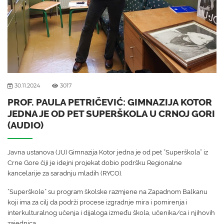
30.11.2024
3017
PROF. PAULA PETRIČEVIĆ: GIMNAZIJA KOTOR
JEDNA JE OD PET SUPERŠKOLA U CRNOJ GORI
(AUDIO)
Javna ustanova (JU) Gimnazija Kotor jedna je od pet ”Superškola” iz
Crne Gore čiji je idejni projekat dobio podršku Regionalne
kancelarije za saradnju mladih (RYCO).
”Superškole” su program školske razmjene na Zapadnom Balkanu
koji ima za cilj da podrži procese izgradnje mira i pomirenja i
interkulturalnog učenja i dijaloga između škola, učenika/ca i njihovih
zajednica.