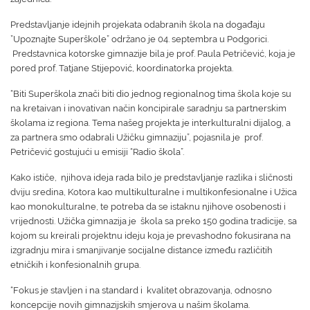
Predstavljanje idejnih projekata odabranih škola na događaju
”Upoznajte Superškole” održano je 04. septembra u Podgorici.
Predstavnica kotorske gimnazije bila je prof. Paula Petričević, koja je
pored prof. Tatjane Stijepović, koordinatorka projekta.
“Biti Superškola znači biti dio jednog regionalnog tima škola koje su
na kretaivan i inovativan način koncipirale saradnju sa partnerskim
školama iz regiona. Tema našeg projekta je interkulturalni dijalog, a
za partnera smo odabrali Užičku gimnaziju”, pojasnila je prof.
Petričević gostujući u emisiji “Radio škola”.
Kako ističe, njihova ideja rada bilo je predstavljanje razlika i sličnosti
dviju sredina, Kotora kao multikulturalne i multikonfesionalne i Užica
kao monokulturalne, te potreba da se istaknu njihove osobenosti i
vrijednosti. Užička gimnazija je škola sa preko 150 godina tradicije, sa
kojom su kreirali projektnu ideju koja je prevashodno fokusirana na
izgradnju mira i smanjivanje socijalne distance između različitih
etničkih i konfesionalnih grupa.
“Fokus je stavljen i na standard i kvalitet obrazovanja, odnosno
koncepcije novih gimnazijskih smjerova u našim školama.