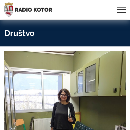
Online
S PONOSOM NOSIMO IME
95,3 MHz, 99,0 MHz
Radio
SVOG GRADA!
i 107,3 MHz
Uživo:
Društvo