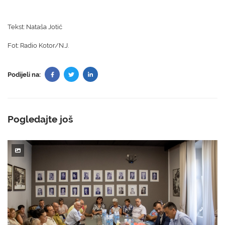
Tekst: Nataša Jotić
Fot: Radio Kotor/N.J.
Podijeli na:
Pogledajte još