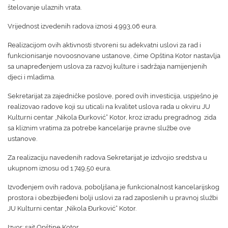
štelovanje ulaznih vrata.
Vrijednost izvedenih radova iznosi 4.993,06 eura.
Realizacijom ovih aktivnosti stvoreni su adekvatni uslovi za rad i
funkcionisanje novoosnovane ustanove, čime Opština Kotor nastavlja
sa unapređenjem uslova za razvoj kulture i sadržaja namijenjenih
djeci i mladima.
Sekretarijat za zajedničke poslove, pored ovih investicija, uspješno je
realizovao radove koji su uticali na kvalitet uslova rada u okviru JU
Kulturni centar „Nikola Đurković“ Kotor, kroz izradu pregradnog zida
sa kliznim vratima za potrebe kancelarije pravne službe ove
ustanove.
Za realizaciju navedenih radova Sekretarijat je izdvojio sredstva u
ukupnom iznosu od 1.749,50 eura.
Izvođenjem ovih radova, poboljšana je funkcionalnost kancelarijskog
prostora i obezbijeđeni bolji uslovi za rad zaposlenih u pravnoj službi
JU Kulturni centar „Nikola Đurković“ Kotor.
Izvor: sajt Opštine Kotor