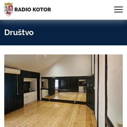
Online
S PONOSOM NOSIMO IME
95,3 MHz, 99,0 MHz
Radio
SVOG GRADA!
i 107,3 MHz
Uživo:
Društvo