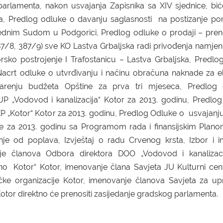
rlamenta, nakon usvajanja Zapisnika sa XIV sjednice, bić
esa, Predlog odluke o davanju saglasnosti na postizanje po
rednim Sudom u Podgorici, Predlog odluke o prodaji – pre
87/8, 387/9) sve KO Lastva Grbaljska radi privođenja namjen
rsko postrojenje I Trafostanicu – Lastva Grbaljska, Predlo
acrt odluke o utvrđivanju i načinu obračuna naknade za
stvarenju budžeta Opštine za prva tri mjeseca, Predlo
 JP „Vodovod i kanalizacija“ Kotor za 2013. godinu, Predlo
KP „Kotor“ Kotor za 2013. godinu, Predlog Odluke o usvajanju
ije za 2013. godinu sa Programom rada i finansijskim Plano
nje od poplava, Izvještaj o radu Crvenog krsta, Izbor i 
je članova Odbora direktora DOO „Vodovod i kanalizaci
 Kotor“ Kotor, imenovanje člana Savjeta JU Kulturni cent
ičke organizacije Kotor, imenovanje članova Savjeta za up
Kotor direktno će prenositi zasijedanje gradskog parlamenta.