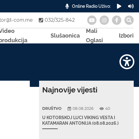
Online Radio Uživo:
A
otor@t-com.me
032/325-842
Video
Mali
Slušaonica
Izbori
produkcija
Oglasi
Najnovije vijesti
DRUŠTVO
08.08.2026
40
U KOTORSKOJ LUCI VIKING VESTA I
KATAMARAN ANTONIJA (08.08.2026.)