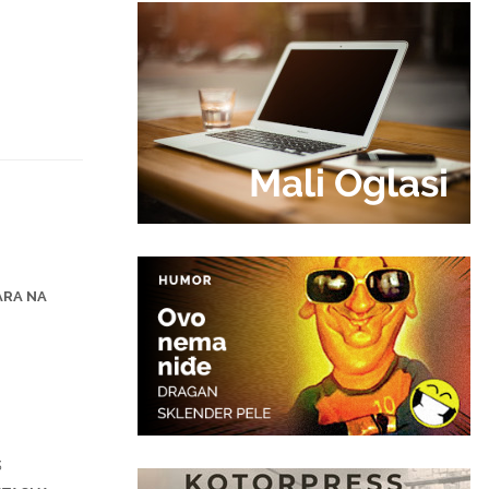
Mali Oglasi
ČARA NA
3