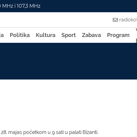
0 MHz i 107,3 MHz
radiok
ja
Politika
Kultura
Sport
Zabava
Program
28. majas početkom u 9 sati u palati Bizanti.