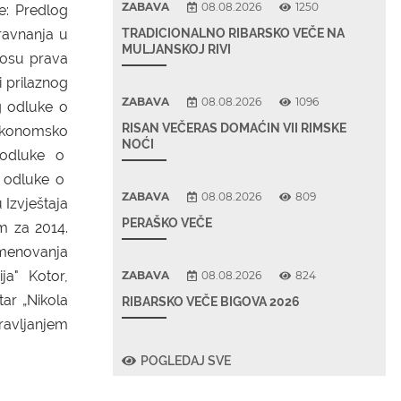
ZABAVA
08.08.2026
1250
e: Predlog
ravnanja u
TRADICIONALNO RIBARSKO VEČE NA
MULJANSKOJ RIVI
nosu prava
i prilaznog
ZABAVA
08.08.2026
1096
g odluke o
RISAN VEČERAS DOMAĆIN VII RIMSKE
 ekonomsko
NOĆI
g odluke o
g odluke o
ZABAVA
08.08.2026
809
 Izvještaja
PERAŠKO VEČE
m za 2014.
imenovanja
ja" Kotor,
ZABAVA
08.08.2026
824
ar „Nikola
RIBARSKO VEČE BIGOVA 2026
ravljanjem
POGLEDAJ SVE