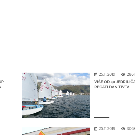
25.11.2019
2861
JP
VIŠE OD 40 JEDRILI
A
REGATI DAN TIVTA
25.11.2019
306