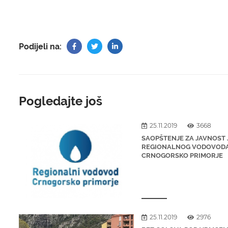
Podijeli na:
Pogledajte još
25.11.2019
3668
SAOPŠTENJE ZA JAVNOST 
REGIONALNOG VODOVOD
CRNOGORSKO PRIMORJE
25.11.2019
2976