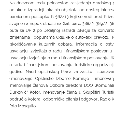
Na dnevnom redu petnaestog zasijedanja gradskog pa
odluke o izgradnji lokalnih objekata od opšteg inter
parničnom postupku P. 562/13 koji se vodi pred Priv
svojine na nepokretnostima (kat. parc. 388/2, 389/2, 3
puta ka UP 2 po Detaljnoj razradi lokacje za konverto
izmjenama i dopunama Odluke o auto-taxi prevozu, N
iskorišćavanje kulturnih dobara, Informacija o o
usvajanju
Izvještaja o radu i finansijskom poslovanju
usvajanju Izvještaja o radu i finansijskom poslovanju J
o radu i finansijskom poslovanju Turističke organizac
godinu, Nacrt opštinskog Plana za zaštitu i spašava
(imenovanje Opštinske Izborne Komisije i imenovan
imenovanje članova Odbora direktora DOO „Komunalno
Đurković“ Kotor, imenovanje člana u Skupštini Turist
područja Kotora i odbornička pitanja i odgovori. Radio 
foto Mosquito