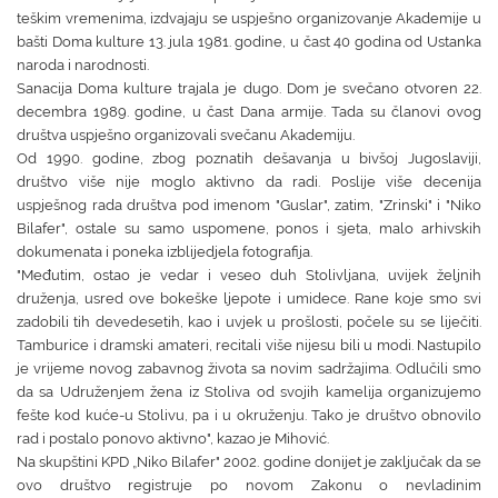
teškim vremenima, izdvajaju se uspješno organizovanje Akademije u
bašti Doma kulture 13. jula 1981. godine, u čast 40 godina od Ustanka
naroda i narodnosti.
Sanacija Doma kulture trajala je dugo. Dom je svečano otvoren 22.
decembra 1989. godine, u čast Dana armije. Tada su članovi ovog
društva uspješno organizovali svečanu Akademiju.
Od 1990. godine, zbog poznatih dešavanja u bivšoj Jugoslaviji,
društvo više nije moglo aktivno da radi. Poslije više decenija
uspješnog rada društva pod imenom "Guslar", zatim, "Zrinski" i "Niko
Bilafer", ostale su samo uspomene, ponos i sjeta, malo arhivskih
dokumenata i poneka izblijedjela fotografija.
"Međutim, ostao je vedar i veseo duh Stolivljana, uvijek željnih
druženja, usred ove bokeške ljepote i umidece. Rane koje smo svi
zadobili tih devedesetih, kao i uvjek u prošlosti, počele su se liječiti.
Tamburice i dramski amateri, recitali više nijesu bili u modi. Nastupilo
je vrijeme novog zabavnog života sa novim sadržajima. Odlučili smo
da sa Udruženjem žena iz Stoliva od svojih kamelija organizujemo
fešte kod kuće-u Stolivu, pa i u okruženju. Tako je društvo obnovilo
rad i postalo ponovo aktivno", kazao je Mihović.
Na skupštini KPD „Niko Bilafer" 2002. godine donijet je zaključak da se
ovo društvo registruje po novom Zakonu o nevladinim