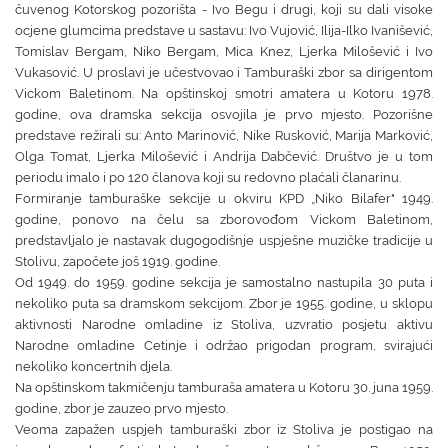
čuvenog Kotorskog pozorišta - Ivo Begu i drugi, koji su dali visoke
ocjene glumcima predstave u sastavu: Ivo Vujović, Ilija-Ilko Ivanišević,
Tomislav Bergam, Niko Bergam, Mica Knez, Ljerka Milošević i Ivo
Vukasović. U proslavi je učestvovao i Tamburaški zbor sa dirigentom
Vickom Baletinom. Na opštinskoj smotri amatera u Kotoru 1978.
godine, ova dramska sekcija osvojila je prvo mjesto. Pozorišne
predstave režirali su: Anto Marinović, Nike Rusković, Marija Marković,
Olga Tomat, Ljerka Milošević i Andrija Dabčević. Društvo je u tom
periodu imalo i po 120 članova koji su redovno plaćali članarinu.
Formiranje tamburaške sekcije u okviru KPD „Niko Bilafer" 1949.
godine, ponovo na čelu sa zborovođom Vickom Baletinom,
predstavljalo je nastavak dugogodišnje uspješne muzičke tradicije u
Stolivu, započete još 1919. godine.
Od 1949. do 1959. godine sekcija je samostalno nastupila 30 puta i
nekoliko puta sa dramskom sekcijom. Zbor je 1955. godine, u sklopu
aktivnosti Narodne omladine iz Stoliva, uzvratio posjetu aktivu
Narodne omladine Cetinje i održao prigodan program, svirajući
nekoliko koncertnih djela.
Na opštinskom takmičenju tamburaša amatera u Kotoru 30. juna 1959.
godine, zbor je zauzeo prvo mjesto.
Veoma zapažen uspjeh tamburaški zbor iz Stoliva je postigao na