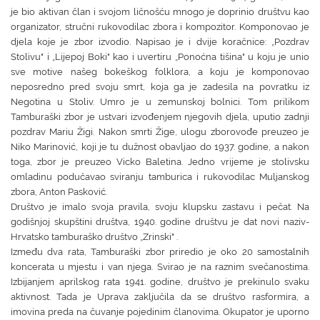
je bio aktivan član i svojom ličnošću mnogo je doprinio društvu kao
organizator, stručni rukovodilac zbora i kompozitor. Komponovao je
djela koje je zbor izvodio. Napisao je i dvije koračnice: „Pozdrav
Stolivu" i „Lijepoj Boki" kao i uvertiru „Ponoćna tišina" u koju je unio
sve motive našeg bokeškog folklora, a koju je komponovao
neposredno pred svoju smrt, koja ga je zadesila na povratku iz
Negotina u Stoliv. Umro je u zemunskoj bolnici. Tom prilikom
Tamburaški zbor je ustvari izvođenjem njegovih djela, uputio zadnji
pozdrav Mariu Žigi. Nakon smrti Žige, ulogu zborovođe preuzeo je
Niko Marinović, koji je tu dužnost obavljao do 1937. godine, a nakon
toga, zbor je preuzeo Vicko Baletina. Jedno vrijeme je stolivsku
omladinu podučavao sviranju tamburica i rukovodilac Muljanskog
zbora, Anton Pasković.
Društvo je imalo svoja pravila, svoju klupsku zastavu i pečat. Na
godišnjoj skupštini društva, 1940. godine društvu je dat novi naziv-
Hrvatsko tamburaško društvo „Zrinski" .
Između dva rata, Tamburaški zbor priredio je oko 20 samostalnih
koncerata u mjestu i van njega. Svirao je na raznim svečanostima.
Izbijanjem aprilskog rata 1941. godine, društvo je prekinulo svaku
aktivnost. Tada je Uprava zaključila da se društvo rasformira, a
imovina preda na čuvanje pojedinim članovima. Okupator je uporno