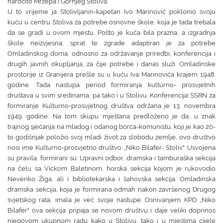
naročito Mržepa i Gornjeg Stoliva.
U to vrijeme ja Stolivljanin-kapetan Ivo Marinović poklonio svoju
kuću u centru Stoliva za potrebe osnovne škole, koja je tada trebala
da se gradi u ovom mjestu. Pošto je kuća bila prazna, a izgradnja
škole neizvjesna, sprat te zgrade adaptiran je za potrebe
Omladinskog doma, odnosno za održavanje priredbi, konferencija i
drugih javnih okupljanja, za čije potrebe i danas služi. Omladinske
prostorije iz Granijera prešle su u kuću Iva Marinovića krajem 1948.
godine. Tada nastupa period formiranja kulturno- prosvjetnih
društava u svim sredinama, pa tako i u Stolivu. Konferencija SSRN za
formiranje Kulturno-prosvjetnog društva održana je 13. novembra
1949. godine. Na tom skupu mještana predloženo je da, u znak
trajnog sjećanja na mladog i odanog borca-komunistu, koji je kao 20-
to godišnjak položio svoj mladi život za slobodu zemlje, ovo društvo
nosi ime Kulturno-prosvjetno društvo „Niko Bilafer- Stoliv". Usvojena
su pravila, formirani su: Upravni odbor, dramska i tamburaška sekcija
na čelu sa Vickom Baletinom, horska sekcija kojom je rukovodio
Nevenko Žiga, ali i bibliotekarska i šahovska sekcija. Omladinska
dramska sekcija, koja je formirana odmah nakon završenog Drugog
svjetskog rata, imala je već svoje nastupe. Osnivanjem KPD „Niko
Bilafer" ova sekcija pripaja se novom društvu i daje veliki doprinos
njegovom ukupnom radu kako u Stolivu, tako i u mjestima cijele