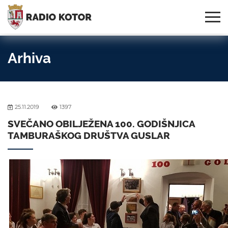
Online
S PONOSOM NOSIMO IME
95,3 MHz, 99,0 MHz
Radio
SVOG GRADA!
i 107,3 MHz
Uživo:
Arhiva
25.11.2019
1397
SVEČANO OBILJEŽENA 100. GODIŠNJICA
TAMBURAŠKOG DRUŠTVA GUSLAR