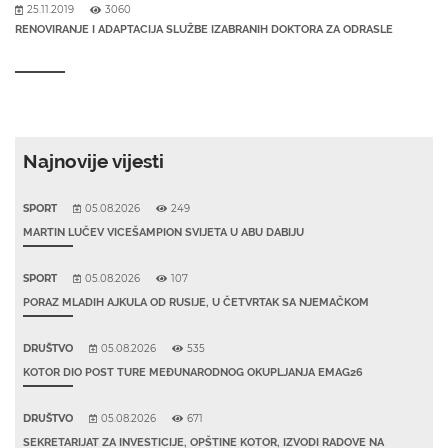
25.11.2019
3060
RENOVIRANJE I ADAPTACIJA SLUŽBE IZABRANIH DOKTORA ZA ODRASLE
Najnovije vijesti
SPORT
05.08.2026
249
MARTIN LUČEV VICEŠAMPION SVIJETA U ABU DABIJU
SPORT
05.08.2026
107
PORAZ MLADIH AJKULA OD RUSIJE, U ČETVRTAK SA NJEMAČKOM
DRUŠTVO
05.08.2026
535
KOTOR DIO POST TURE MEĐUNARODNOG OKUPLJANJA EMAG26
DRUŠTVO
05.08.2026
671
SEKRETARIJAT ZA INVESTICIJE, OPŠTINE KOTOR, IZVODI RADOVE NA