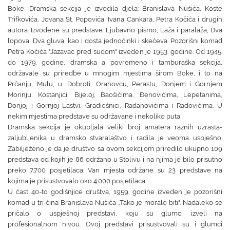
Boke. Dramska sekcija je izvodila djela: Branislava Nušića, Koste
Trifkovića, Jovana St. Popovića, Ivana Cankara, Petra Kočića i drugih
autora. Izvođene su predstave: Ljubavno pismo, Laža i paralaža, Dva
lopova, Dva gluva, kao i dosta jednočinki i skečeva. Pozorišni komad
Petra Kočića "Jazavac pred sudom" izveden je 1953. godine. Od 1945.
do 1979. godine, dramska a povremeno i tamburaška sekcija,
održavale su priredbe u mnogim mjestima širom Boke, i to na
Prčanju, Mulu, u: Dobroti, Orahovcu, Perastu, Donjem i Gornjem
Morinju, Kostanjici, Bijeloj, Baošićima, Đenovićima, Lepetanima,
Donjoj i Gornjoj Lastvi, Gradiošnici, Radanovićima i Radovićima. U
nekim mjestima predstave su održavane i nekoliko puta.
Dramska sekcija je okupljala veliki broj amatera raznih uzrasta-
zaljubljenika u dramsko stvaralaštvo i radila je veoma uspješno.
Zabilježeno je da je društvo sa ovom sekcijom priredilo ukupno 109
predstava od kojih je 86 održano u Stolivu i na njima je bilo prisutno
preko 7.700 posjetilaca. Van mjesta održane su 23 predstave na
kojima je prisustvovalo oko 4.000 posjetilaca.
U čast 40-to godišnjice društva, 1959. godine izveden je pozorišni
komad u tri čina Branislava Nušića „Tako je moralo biti". Nadaleko se
pričalo o uspješnoj predstavi, koju su glumci izveli na
profesionalnom nivou. Ovoj predstavi prisustvovali su i glumci