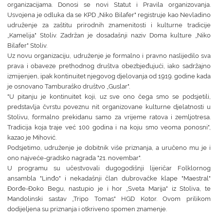
organizacijama. Donosi se novi Statut i Pravila organizovanja.
Usvojena je odluka da se KPD „Niko Bilafer" registruje kao Nevladino
udruženje za zaštitu prirodnih znamenitosti i kulturne tradicije
„Kamelija" Stoliv. Zadržan je dosadašnji naziv Doma kulture „Niko
Bilafer" Stoliv.
Uz novu organizaciju, udruženje je formalno i pravno naslijedilo sva
prava i obaveze prethodnog društva obezbjeđujući, iako sadržajno
izmijenjen, ipak kontinuitet njegovog djelovanja od 1919. godine kada
je osnovano Tamburaško društvo „Guslar".
"U pitanju je kontinuitet koji, uz sve ono čega smo se podsjetili,
predstavlja čvrstu poveznu nit organizovane kulturne djelatnosti u
Stolivu, formalno prekidanu samo za vrijeme ratova i zemljotresa.
Tradicija koja traje već 100 godina i na koju smo veoma ponosni",
kazao je Mihović.
Podsjetimo, udruženje je dobitnik više priznanja, a uručeno mu je i
ono najveće-gradsko nagrada "21. novembar".
U programu su učestvovali dugogodišnji lijeričar Folklornog
ansambla "Linđo" i nekadašnji član dubrovačke klape "Maestral"
Đorđe-Đoko Begu, nastupio je i hor „Sveta Marija" iz Stoliva, te
Mandolinski sastav „Tripo Tomas" HGD Kotor. Ovom prilikom
dodijeljena su priznanja i otkriveno spomen znamenje.