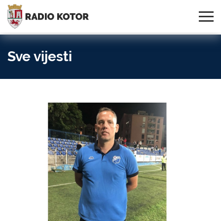
Online
S PONOSOM NOSIMO IME
95,3 MHz, 99,0 MHz
Radio
SVOG GRADA!
i 107,3 MHz
Uživo:
Sve vijesti