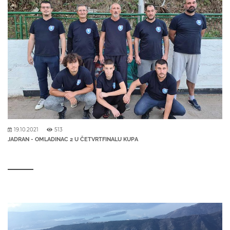
19.10.2021
513
JADRAN - OMLADINAC 2 U ČETVRTFINALU KUPA