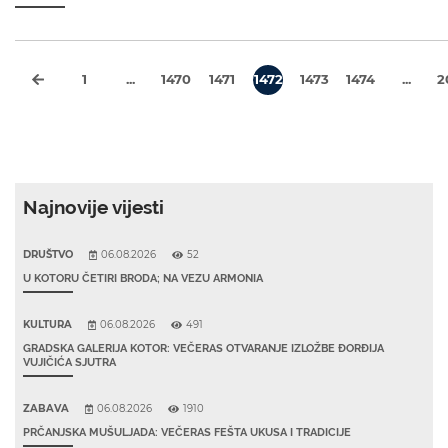
1
...
1470
1471
1472
1473
1474
...
2
Najnovije vijesti
DRUŠTVO
06.08.2026
52
U KOTORU ČETIRI BRODA; NA VEZU ARMONIA
KULTURA
06.08.2026
491
GRADSKA GALERIJA KOTOR: VEČERAS OTVARANJE IZLOŽBE ĐORĐIJA
VUJIČIĆA SJUTRA
ZABAVA
06.08.2026
1910
PRČANJSKA MUŠULJADA: VEČERAS FEŠTA UKUSA I TRADICIJE