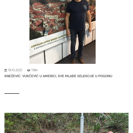
19.10.2021
1184
KNEŽEVIĆ: VUKČEVIĆ U AMERICI, SVE MLAĐE SELEKCIJE U POGONU