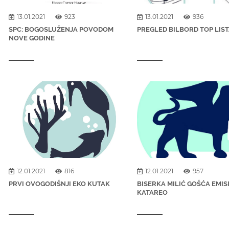
13.01.2021
923
13.01.2021
936
SPC: BOGOSLUŽENJA POVODOM
PREGLED BILBORD TOP LISTA
NOVE GODINE
12.01.2021
816
12.01.2021
957
PRVI OVOGODIŠNJI EKO KUTAK
BISERKA MILIĆ GOŠĆA EMIS
KATAREO