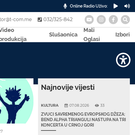
Online Radio Uživo:
A
otor@t-com.me
032/325-842
Video
Mali
Slušaonica
Izbori
produkcija
Oglasi
Najnovije vijesti
KULTURA
07.08.2026
33
ZVUCI SAVREMENOG EVROPSKOG DŽEZA:
BEND ALPHA TRIANGULI NASTUPA NA TRI
KONCERTA U CRNOJ GORI
27