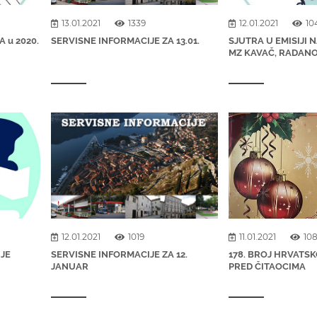
13.01.2021
1339
12.01.2021
10
 u 2020.
SERVISNE INFORMACIJE ZA 13.01.
SJUTRA U EMISIJI 
MZ KAVAČ, RADANO
12.01.2021
1019
11.01.2021
10
IJE
SERVISNE INFORMACIJE ZA 12.
178. BROJ HRVATS
JANUAR
PRED ČITAOCIMA