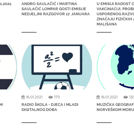
.2021.
ANDRO SAULAČIĆ I MARTINA
U EMISIJI RADOST 
SAULAČIĆ LOMPAR GOSTI EMISIJE
VAKCINACIJI, PRO
NEDJELJNI RAZGOVOR 17. JANUARA
USPORENOG RAZVO
ZNAČAJU FIZIČKIH
MALIŠANA
16.01.2021
1711
16.01.2021
13
IM
RADIO ŠKOLA - DJECA I MLADI
MUZIČKA GEOGRAFI
DIGITALNOG DOBA
NORVEŠKOM MOR