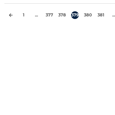
1
...
377
378
379
380
381
..