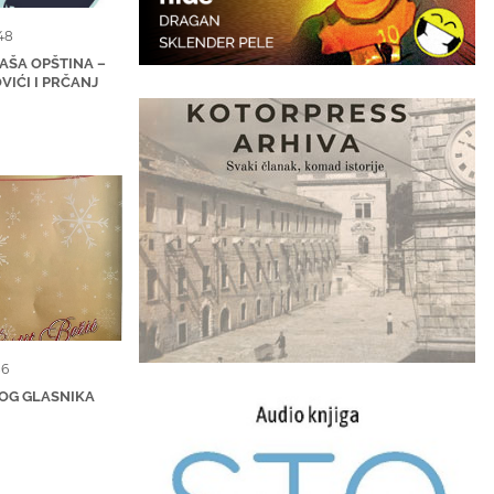
48
NAŠA OPŠTINA –
VIĆI I PRČANJ
86
KOG GLASNIKA