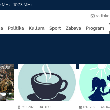
0 MHz i 107,3 MHz
radiok
ja
Politika
Kultura
Sport
Zabava
Program
17.01.2021
1690
17.01.2021
14