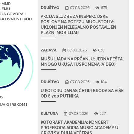
O MMR
DRUŠTVO
07.08.2026
675
BLEMU
JA GOVORA I
AKCIJA SLUŽBE ZA INSPEKCIJSKE
 AKTIVNOSTI KOD
POSLOVE NA POTEZU MUO–STOLIV:
UKLONJEN NELEGALNO POSTAVLJEN
PLAŽNI MOBILIJAR
ZABAVA
07.08.2026
636
MUŠULJADA NA PRČANJU: JEDNA FEŠTA,
MNOGO UKUSA I USPOMENA (VIDEO)
DRUŠTVO
07.08.2026
104
U KOTORU DANAS ČETIRI BRODA SA VIŠE
OD 6.700 PUTNIKA
05
JA O IRSKOM I
U
KULTURA
07.08.2026
227
KOTORART AKADEMIJA: KONCERT
PROFESORA ADRIA MUSIC ACADEMY U
CRKVI SV. DUHA VEČERAS