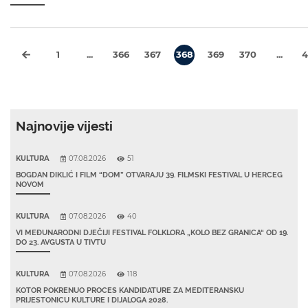
1
...
366
367
368
369
370
...
4
Najnovije vijesti
KULTURA
07.08.2026
51
BOGDAN DIKLIĆ I FILM “DOM” OTVARAJU 39. FILMSKI FESTIVAL U HERCEG
NOVOM
KULTURA
07.08.2026
40
VI MEĐUNARODNI DJEČIJI FESTIVAL FOLKLORA „KOLO BEZ GRANICA“ OD 19.
DO 23. AVGUSTA U TIVTU
KULTURA
07.08.2026
118
KOTOR POKRENUO PROCES KANDIDATURE ZA MEDITERANSKU
PRIJESTONICU KULTURE I DIJALOGA 2028.