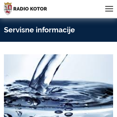
Online
S PONOSOM NOSIMO IME
95,3 MHz, 99,0 MHz
Radio
SVOG GRADA!
i 107,3 MHz
Uživo:
Servisne informacije