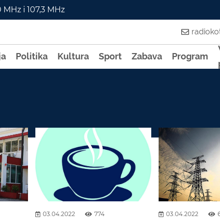
0 MHz i 107,3 MHz
radiok
ja
Politika
Kultura
Sport
Zabava
Program
03.04.2022
774
03.04.2022