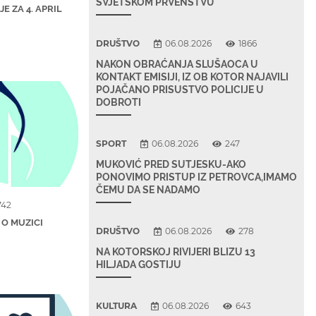
SVJETSKOM PRVENSTVU
E ZA 4. APRIL
DRUŠTVO
06.08.2026
1866
NAKON OBRAĆANJA SLUŠAOCA U
KONTAKT EMISIJI, IZ OB KOTOR NAJAVILI
POJAČANO PRISUSTVO POLICIJE U
DOBROTI
SPORT
06.08.2026
247
MUKOVIĆ PRED SUTJESKU-AKO
PONOVIMO PRISTUP IZ PETROVCA,IMAMO
ČEMU DA SE NADAMO
742
 O MUZICI
DRUŠTVO
06.08.2026
278
NA KOTORSKOJ RIVIJERI BLIZU 13
HILJADA GOSTIJU
KULTURA
06.08.2026
643