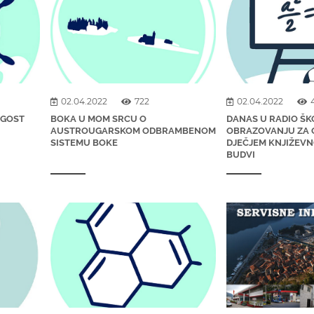
02.04.2022
722
02.04.2022
 GOST
BOKA U MOM SRCU O
DANAS U RADIO ŠK
AUSTROUGARSKOM ODBRAMBENOM
OBRAZOVANJU ZA O
SISTEMU BOKE
DJEČJEM KNJIŽEVN
BUDVI