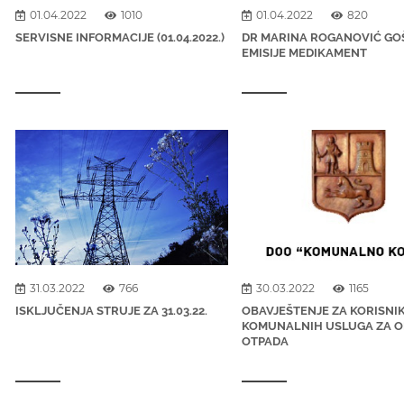
01.04.2022
1010
01.04.2022
820
SERVISNE INFORMACIJE (01.04.2022.)
DR MARINA ROGANOVIĆ GO
EMISIJE MEDIKAMENT
31.03.2022
766
30.03.2022
1165
ISKLJUČENJA STRUJE ZA 31.03.22.
OBAVJEŠTENJE ZA KORISNI
KOMUNALNIH USLUGA ZA 
OTPADA