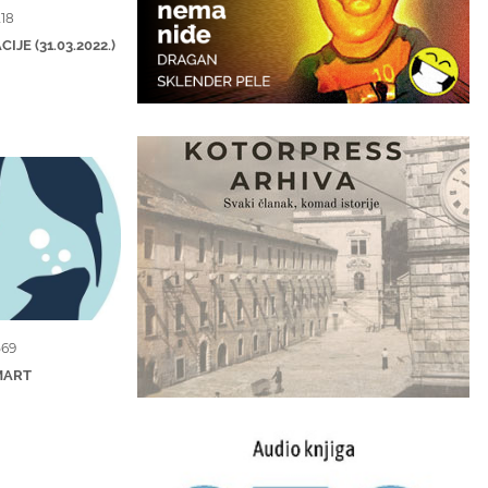
218
JE (31.03.2022.)
569
MART