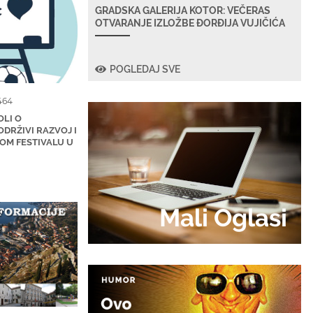
GRADSKA GALERIJA KOTOR: VEČERAS
OTVARANJE IZLOŽBE ĐORĐIJA VUJIČIĆA
POGLEDAJ SVE
464
OLI O
DRŽIVI RAZVOJ I
OM FESTIVALU U
Mali Oglasi