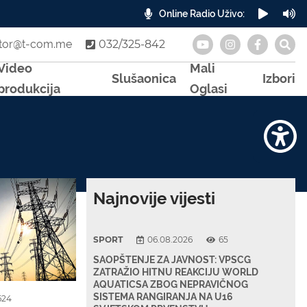
Online Radio Uživo:
A
otor@t-com.me
032/325-842
Video
Mali
Slušaonica
Izbori
produkcija
Oglasi
Najnovije vijesti
SPORT
06.08.2026
65
SAOPŠTENJE ZA JAVNOST: VPSCG
ZATRAŽIO HITNU REAKCIJU WORLD
AQUATICSA ZBOG NEPRAVIČNOG
SISTEMA RANGIRANJA NA U16
624