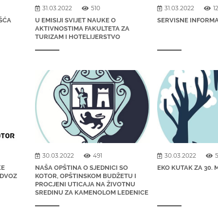
31.03.2022
510
31.03.2022
1
ŠĆA
U EMISIJI SVIJET NAUKE O
SERVISNE INFORMACI
AKTIVNOSTIMA FAKULTETA ZA
TURIZAM I HOTELIJERSTVO
30.03.2022
491
30.03.2022
KE
NAŠA OPŠTINA O SJEDNICI SO
EKO KUTAK ZA 30. 
ODVOZ
KOTOR, OPŠTINSKOM BUDŽETU I
PROCJENI UTICAJA NA ŽIVOTNU
SREDINU ZA KAMENOLOM LEDENICE