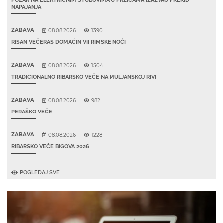
POŽAR NA ELEKTRIČNIM STUBOVIMA U PRŽICAMA IZAZVAO PREKID
NAPAJANJA
ZABAVA
08.08.2026
1390
RISAN VEČERAS DOMAĆIN VII RIMSKE NOĆI
ZABAVA
08.08.2026
1504
TRADICIONALNO RIBARSKO VEČE NA MULJANSKOJ RIVI
ZABAVA
08.08.2026
982
PERAŠKO VEČE
ZABAVA
08.08.2026
1228
RIBARSKO VEČE BIGOVA 2026
POGLEDAJ SVE