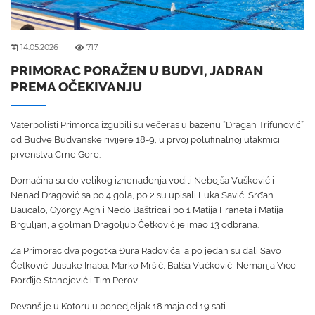
14.05.2026
717
PRIMORAC PORAŽEN U BUDVI, JADRAN
PREMA OČEKIVANJU
Vaterpolisti Primorca izgubili su večeras u bazenu “Dragan Trifunović”
od Budve Budvanske rivijere 18-9, u prvoj polufinalnoj utakmici
prvenstva Crne Gore.
Domaćina su do velikog iznenađenja vodili Nebojša Vušković i
Nenad Dragović sa po 4 gola, po 2 su upisali Luka Savić, Srđan
Baucalo, Gyorgy Agh i Neđo Baštrica i po 1 Matija Franeta i Matija
Brguljan, a golman Dragoljub Ćetković je imao 13 odbrana.
Za Primorac dva pogotka Đura Radovića, a po jedan su dali Savo
Ćetković, Jusuke Inaba, Marko Mršić, Balša Vučković, Nemanja Vico,
Đorđije Stanojević i Tim Perov.
Revanš je u Kotoru u ponedjeljak 18.maja od 19 sati.