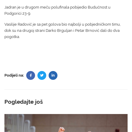
Jadran je u drugom meču polufinala pobijedio Budućnost u
Podgorici 23-9.
Vasilije Radović je sa pet golova bio najbolji u pobjedničkom timu,
dok su na drugoj strani Darko Brguljan i Petar Brnović dali do dva
pogotka.
Podijeli na:
Pogledajte još