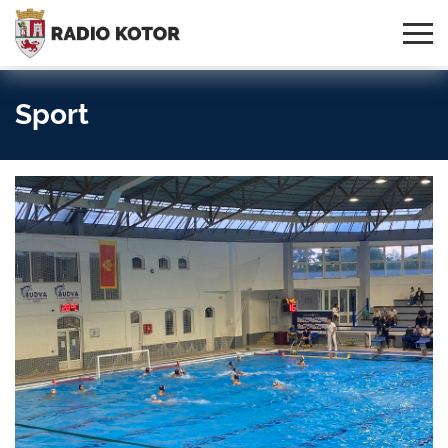
Online
S PONOSOM NOSIMO IME
95,3 MHz, 99,0 MHz
Radio
SVOG GRADA!
i 107,3 MHz
Uživo:
Sport