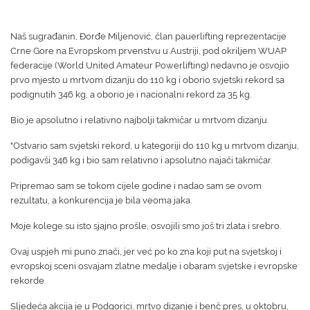
Naš sugrađanin, Đorđe Miljenović, član pauerlifting reprezentacije
Crne Gore na Evropskom prvenstvu u Austriji, pod okriljem WUAP
federacije (World United Amateur Powerlifting) nedavno je osvojio
prvo mjesto u mrtvom dizanju do 110 kg i oborio svjetski rekord sa
podignutih 346 kg, a oborio je i nacionalni rekord za 35 kg.
Bio je apsolutno i relativno najbolji takmičar u mrtvom dizanju.
"Ostvario sam svjetski rekord, u kategoriji do 110 kg u mrtvom dizanju,
podigavši 346 kg i bio sam relativno i apsolutno najači takmičar.
Pripremao sam se tokom cijele godine i nadao sam se ovom
rezultatu, a konkurencija je bila veoma jaka.
Moje kolege su isto sjajno prošle, osvojili smo još tri zlata i srebro.
Ovaj uspjeh mi puno znači, jer već po ko zna koji put na svjetskoj i
evropskoj sceni osvajam zlatne medalje i obaram svjetske i evropske
rekorde.
Sljedeća akcija je u Podgorici, mrtvo dizanje i benč pres, u oktobru,