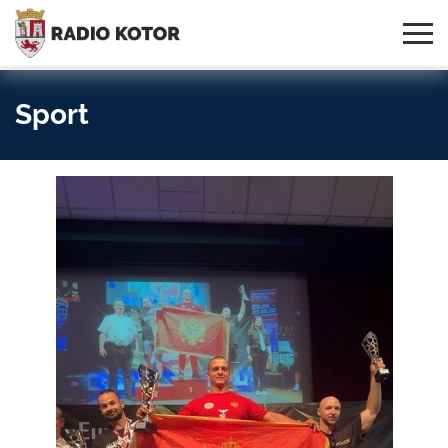
Online
S PONOSOM NOSIMO IME
95,3 MHz, 99,0 MHz
Radio
SVOG GRADA!
i 107,3 MHz
Uživo:
Sport