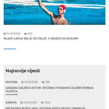
04.08.2026
205
MLADE AJKULE BOLJE OD ITALIJE, U SRIJEDU SA RUSIJOM
Najnovije vijesti
KULTURA
06.08.2026
589
GRADSKA GALERIJA KOTOR: VEČERAS OTVARANJE IZLOŽBE ĐORĐIJA
VUJIČIĆA
ZABAVA
06.08.2026
2350
PRČANJSKA MUŠULJADA: VEČERAS FEŠTA UKUSA I TRADICIJE