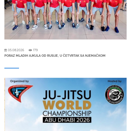
05.08.2026
179
PORAZ MLADIH AJKULA OD RUSIJE, U ČETVRTAK SA NJEMAČKOM