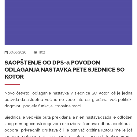
30.06.2026
1102
SAOPŠTENJE OO DPS-a POVODOM
ODLAGANJA NASTAVKA PETE SJEDNICE SO
KOTOR
Novo četvrto odlaganje nastavka V sjednice SO Kotor još je jedna
potvrda da aktuelnu većinu ne vode interesi građana, već politički
dogovori, podjela funkcija i trgovina moći.
Sjednica je već više puta prekidana, a njen nastavak sada je odložen
zbog nemogućnosti dogovora oko izbora članova odbora direktora i
odbora privrednih društava čiji je osnivač opština Kotor.Time je još
jednom pokazano da su partijski interesi ispred funkcionisanja