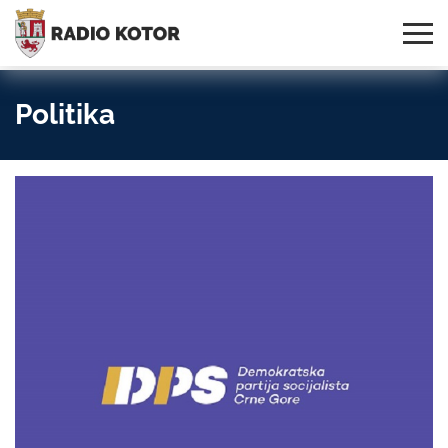
Online
S PONOSOM NOSIMO IME
95,3 MHz, 99,0 MHz
Radio
SVOG GRADA!
i 107,3 MHz
Uživo:
Politika