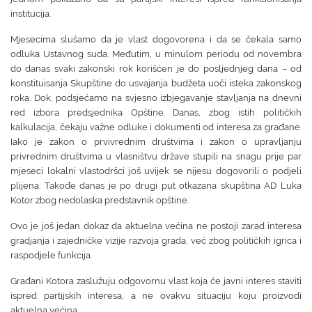
institucija.
Mjesecima slušamo da je vlast dogovorena i da se čekala samo
odluka Ustavnog suda. Međutim, u minulom periodu od novembra
do danas svaki zakonski rok korišćen je do posljednjeg dana – od
konstituisanja Skupštine do usvajanja budžeta uoči isteka zakonskog
roka. Dok, podsjećamo na svjesno izbjegavanje stavljanja na dnevni
red izbora predsjednika Opštine. Danas, zbog istih političkih
kalkulacija, čekaju važne odluke i dokumenti od interesa za građane.
Iako je zakon o prvivrednim društvima i zakon o upravljanju
privrednim društvima u vlasništvu države stupili na snagu prije par
mjeseci lokalni vlastodršci još uvijek se nijesu dogovorili o podjeli
plijena. Takođe danas je po drugi put otkazana skupština AD Luka
Kotor zbog nedolaska predstavnik opštine.
Ovo je još jedan dokaz da aktuelna većina ne postoji zarad interesa
gradjanja i zajedničke vizije razvoja grada, već zbog političkih igrica i
raspodjele funkcija.
Građani Kotora zaslužuju odgovornu vlast koja će javni interes staviti
ispred partijskih interesa, a ne ovakvu situaciju koju proizvodi
aktuelna većina.