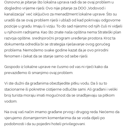
Osnovno je pitanje što lokalna uprava radi da se ovaj problem u
dogledno vrijeme riješi. Ovo nije pitanje za DOO „Vodovod i
kanalizacija“ već isključivo za menadžment lokalne uprave. Što su
uradili da se ovaj problem riješi i ublaži od kad pokrivaju odgovorne
pozicije u gradu. Imaju li viziju. To do sad nijesmo od njih čuli ni vidjeli
u njihovim radnjama. Kao što znate naša opština nema Strateški plan
razvoja opštine, srednjoročni program uređenje prostora. Kroz ta
dokumenta odredila bi se strategija riješavanje ovog gorućeg
problema. Nemožemo svake godine kazat da je ovo prirodni
fenomen i čekat da se stanje samo od sebe riješi.
Gospodo iz lokalne uprave ne čusmo od vas ni riječi kako da
prevaziđemo ili smanjimo ovaj problem.
Vi ste dužni da građanima obezbjedite pitku vodu. Da li su to
stacionarne ili pokretne cistijerne odlučite sami. Ali građani i veliki
broj turista moraju imati mogućnost da se snadbjevaju sa pitkom
vodom.
Na ovaj vaš način imamo građane prvog i drugog reda. Nećemo da
vjerujemo zlonamjernim komentarima da se voda dijeli po
podobnosti i da su pojedini hoteli privilegovani.