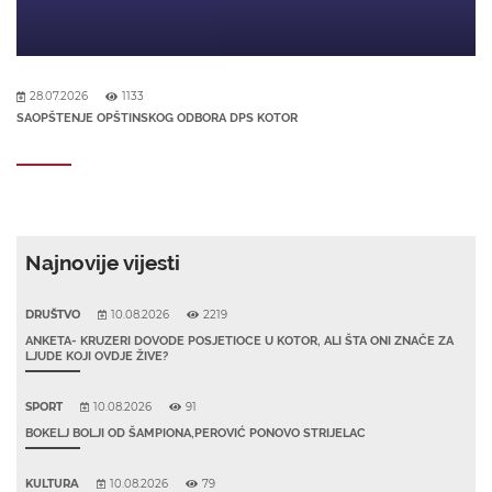
28.07.2026
1133
SAOPŠTENJE OPŠTINSKOG ODBORA DPS KOTOR
Najnovije vijesti
DRUŠTVO
10.08.2026
2219
ANKETA- KRUZERI DOVODE POSJETIOCE U KOTOR, ALI ŠTA ONI ZNAČE ZA
LJUDE KOJI OVDJE ŽIVE?
SPORT
10.08.2026
91
BOKELJ BOLJI OD ŠAMPIONA,PEROVIĆ PONOVO STRIJELAC
KULTURA
10.08.2026
79