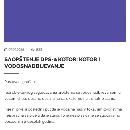
07.07.2026
1553
SAOPŠTENJE DPS-a KOTOR: KOTOR I
VODOSNADBIJEVANJE
Poštovani građani,
radi objektivnog sagledavanja problema sa vodosnadbijevanjem u
većem dijelu opštine dužni smo da ukažemo na trenutno stanje.
Nije ni prvi ni poslednji put da je voda na našim lokalnim izvorištima
neispravna za piće tj da je slana. To je nešto sa čime se suočavamo
poslednjih tridesetak godina.