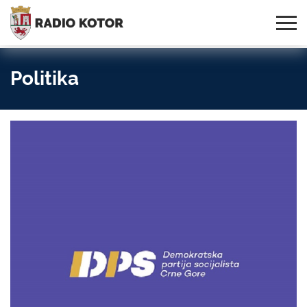
Online
S PONOSOM NOSIMO IME
95,3 MHz, 99,0 MHz
Radio
SVOG GRADA!
i 107,3 MHz
Uživo:
Politika