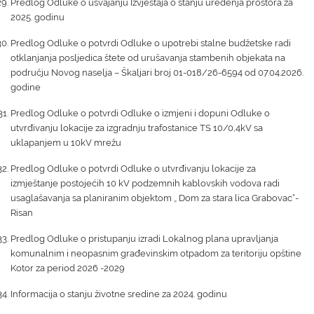
Predlog Odluke o usvajanju Izvještaja o stanju uređenja prostora za
2025. godinu
Predlog Odluke o potvrdi Odluke o upotrebi stalne budžetske radi
otklanjanja posljedica štete od urušavanja stambenih objekata na
području Novog naselja – Škaljari broj 01-018/26-6594 od 07.04.2026.
godine
Predlog Odluke o potvrdi Odluke o izmjeni i dopuni Odluke o
utvrđivanju lokacije za izgradnju trafostanice TS 10/0,4kV sa
uklapanjem u 10kV mrežu
Predlog Odluke o potvrdi Odluke o utvrđivanju lokacije za
izmještanje postojećih 10 kV podzemnih kablovskih vodova radi
usaglašavanja sa planiranim objektom „ Dom za stara lica Grabovac“-
Risan
Predlog Odluke o pristupanju izradi Lokalnog plana upravljanja
komunalnim i neopasnim građevinskim otpadom za teritoriju opštine
Kotor za period 2026 -2029
Informacija o stanju životne sredine za 2024. godinu