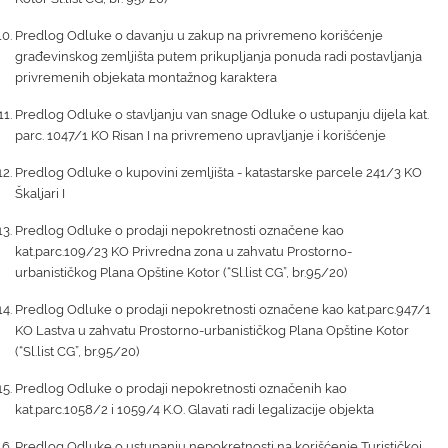
Predlog Odluke o davanju u zakup na privremeno korišćenje
građevinskog zemljišta putem prikupljanja ponuda radi postavljanja
privremenih objekata montažnog karaktera
Predlog Odluke o stavljanju van snage Odluke o ustupanju dijela kat.
parc. 1047/1 KO Risan I na privremeno upravljanje i korišćenje
Predlog Odluke o kupovini zemljišta - katastarske parcele 241/3 KO
Škaljari I
Predlog Odluke o prodaji nepokretnosti označene kao
kat.parc.109/23 KO Privredna zona u zahvatu Prostorno-
urbanističkog Plana Opštine Kotor (“Sl.list CG”, br.95/20)
Predlog Odluke o prodaji nepokretnosti označene kao kat.parc.947/1
KO Lastva u zahvatu Prostorno-urbanističkog Plana Opštine Kotor
(“Sl.list CG”, br.95/20)
Predlog Odluke o prodaji nepokretnosti označenih kao
kat.parc.1058/2 i 1059/4 K.O. Glavati radi legalizacije objekta
Predlog Odluke o ustupanju nepokretnosti na korišćenje Turističkoj