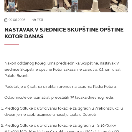
02.06.2026
1731
NASTAVAK V SJEDNICE SKUPŠTINE OPŠTINE
KOTOR DANAS
Nakon održanog Kolegijuma predsjednika Skupštine, nastavak V
sjednice Skupštine opštine Kotor zakazan je za sjutra, 02. jun, u sali
Palate Bizanti.
Početak je u 9 sati, uz direktan prenos na talasima Radio Kotora.
Odbornici/e će razmatrati preostalih 35 tačaka dnevnog reda.
Predlog Odluke o utvrđivanju lokacije za izgradnju /rekonstrukciju
dvosmjerne saobraćajnice u naselju Ljuta u Dobroti
Predlog Odluke o utvrđivanju lokacije za izgradnju TS 10/0.4kV
1(2)x630 kVA „Kordić Nova“ sa uklapanjem u 10kV i NN mrežu KO