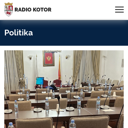
Online
S PONOSOM NOSIMO IME
95,3 MHz, 99,0 MHz
Radio
SVOG GRADA!
i 107,3 MHz
Uživo:
Politika