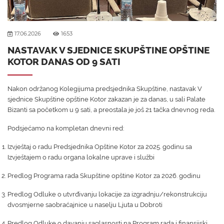
17.06.2026
1653
NASTAVAK V SJEDNICE SKUPŠTINE OPŠTINE
KOTOR DANAS OD 9 SATI
Nakon održanog Kolegijuma predsjednika Skupštine, nastavak V
sjednice Skupštine opštine Kotor zakazan je za danas, u sali Palate
Bizanti sa početkom u 9 sati, a preostala je još 21 tačka dnevnog reda.
Podsjećamo na kompletan dnevni red:
Izvještaj o radu Predsjednika Opštine Kotor za 2025. godinu sa
Izvještajem o radu organa lokalne uprave i službi
Predlog Programa rada Skupštine opštine Kotor za 2026. godinu
Predlog Odluke o utvrđivanju lokacije za izgradnju/rekonstrukciju
dvosmjerne saobraćajnice u naselju Ljuta u Dobroti
Predlog Odluke o davanju saglasnosti na Program rada i finansijski