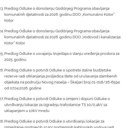
Predlog Odluke o donošenju Godišnjeg Programa obavljanja
komunalnih djelatnosti za 2026. godinu DOO „Komunalno Kotor“
Kotor
Predlog Odluke o donošenju Godišnjeg Programa obavljanja
komunalnih djelatnosti za 2026. godinu DOO „Vodovod i kanalizacija
Kotor“ Kotor
Predlog Odluke o usvajanju Izvještaja o stanju uređenja prostora za
2025. godinu
Predlog Odluke o potvrdi Odluke o upotrebi stalne budžetske
rezerve radi otklanjanja posljedica štete od urušavanja stambenih
objekata na području Novog naselja – Škaljari broj 01-018/26-6594
od 07.04.2026. godine
Predlog Odluke o potvrdi Odluke o izmjeni i dopuni Odluke o
utvrđivanju lokacije za izgradnju trafostanice TS 10/0,4kV sa
uklapanjem u 10kV mrežu
Predlog Odluke o potvrdi Odluke o utvrđivanju lokacije za
izmještanje postojećih 10 kV podzemnih kablovskih vodova radi