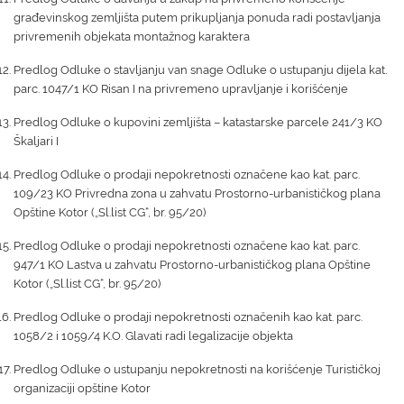
građevinskog zemljišta putem prikupljanja ponuda radi postavljanja
privremenih objekata montažnog karaktera
Predlog Odluke o stavljanju van snage Odluke o ustupanju dijela kat.
parc. 1047/1 KO Risan I na privremeno upravljanje i korišćenje
Predlog Odluke o kupovini zemljišta – katastarske parcele 241/3 KO
Škaljari I
Predlog Odluke o prodaji nepokretnosti označene kao kat. parc.
109/23 KO Privredna zona u zahvatu Prostorno-urbanističkog plana
Opštine Kotor („Sl.list CG“, br. 95/20)
Predlog Odluke o prodaji nepokretnosti označene kao kat. parc.
947/1 KO Lastva u zahvatu Prostorno-urbanističkog plana Opštine
Kotor („Sl.list CG“, br. 95/20)
Predlog Odluke o prodaji nepokretnosti označenih kao kat. parc.
1058/2 i 1059/4 K.O. Glavati radi legalizacije objekta
Predlog Odluke o ustupanju nepokretnosti na korišćenje Turističkoj
organizaciji opštine Kotor