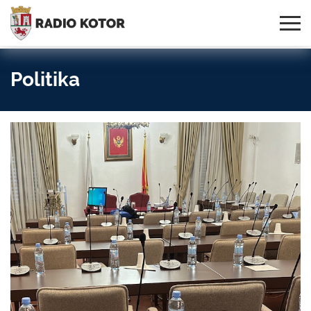
Online
S PONOSOM NOSIMO IME
95,3 MHz, 99,0 MHz
Radio
SVOG GRADA!
i 107,3 MHz
Uživo:
Politika