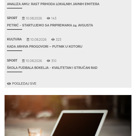
ANALIZA AMU: RAST PRIHODA LOKALNIH JAVNIH EMITERA
SPORT
10.08.2026
143
PETRIĆ - STARTUJEMO SA PRIPREMAMA 24. AVGUSTA
KULTURA
10.08.2026
323
KADA ARHIVA PROGOVORI – PUTNIK U KOTORU
SPORT
10.08.2026
310
ŠKOLA FUDBALA BOKELJA - KVALITETAN I STRUČAN RAD
POGLEDAJ SVE