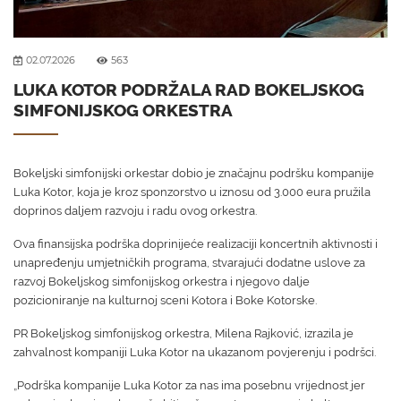
02.07.2026
563
LUKA KOTOR PODRŽALA RAD BOKELJSKOG
SIMFONIJSKOG ORKESTRA
Bokeljski simfonijski orkestar dobio je značajnu podršku kompanije
Luka Kotor, koja je kroz sponzorstvo u iznosu od 3.000 eura pružila
doprinos daljem razvoju i radu ovog orkestra.
Ova finansijska podrška doprinijeće realizaciji koncertnih aktivnosti i
unapređenju umjetničkih programa, stvarajući dodatne uslove za
razvoj Bokeljskog simfonijskog orkestra i njegovo dalje
pozicioniranje na kulturnoj sceni Kotora i Boke Kotorske.
PR Bokeljskog simfonijskog orkestra, Milena Rajković, izrazila je
zahvalnost kompaniji Luka Kotor na ukazanom povjerenju i podršci.
„Podrška kompanije Luka Kotor za nas ima posebnu vrijednost jer