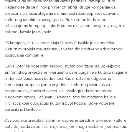
pokazuje da privreda može biti važan partner u razvoju kulture.
Nadamo se da će njihov primjer ohrabriti i druge kompanije da
prepoznaju značaj ulaganja u umjetnost i daju doprinos očuvanju
kulturnog identiteta našeg grada i Boke Kotorske. Iskreno
zahvaljujemo kompaniji Luka Kotor na ukazanom povjerenju i vjeri u
naš rad“, kazala je Rajković.
PR kompanije Luka Kotor, Maja Danilović, istakla je da podrška
kulturnim projektima predstavlja važan dio društveno odgovornog
poslovanja kompanije.
„Luka Kotor sa posebnim zadovoljstvom podržava rad Bokeljskog
simfonijskog orkestra, jer vjerujemo da je ulaganje u kulturu ulaganje
u identitet, zajednicu i budućnost. Kao društveno odgovorna
kompanija, prepoznajemo vrijednost kulturnog stvaralaštva i
smatramo da je naša obaveza, ali i privilegija, da doprinosimo
njegovom razvoju i očuvanju. Ponosni smo što možemo biti dio
inicijativa koje obogaćuju kulturni život Kotora i Boke Kotorske“,
poručila je Danilović.
Ova podrška predstavlja primjer uspješne saradnje privrede i kulture,
potvrđujući da zajedničkim djelovanjem mogu nastati vrijednosti koje