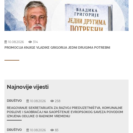
10.08.2026
314
PROMOCIJA KNJIGE VLADIKE GRIGORIJA JEDNI DRUGIMA POTREBNI
Najnovije vijesti
DRUŠTVO
10.08.2026
258
REAGOVANJE SEKRETARIJATA ZA RAZVOJ PREDUZETNIŠTVA, KOMUNALNE
POSLOVE I SAOBRAĆAJ NA SAOPŠTENJE EVROPSOKOG SAVEZA POVODOM
IZMJENA ODLUKE O RADNOM VREMENU
DRUŠTVO
10.08.2026
83