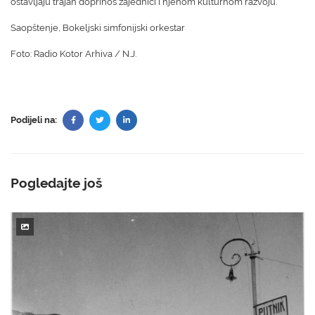
ostavljaju trajan doprinos zajednici i njenom kulturnom razvoju.
Saopštenje, Bokeljski simfonijski orkestar
Foto: Radio Kotor
Arhiva
/ N.J.
Podijeli na:
Pogledajte još