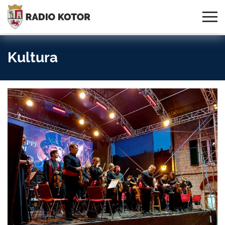
Online
S PONOSOM NOSIMO IME
95,3 MHz, 99,0 MHz
Radio
SVOG GRADA!
i 107,3 MHz
Uživo:
Kultura