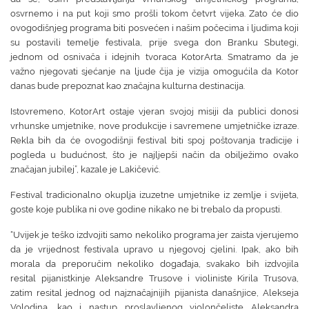
osvrnemo i na put koji smo prošli tokom četvrt vijeka. Zato će dio
ovogodišnjeg programa biti posvećen i našim počecima i ljudima koji
su postavili temelje festivala, prije svega don Branku Sbutegi,
jednom od osnivača i idejnih tvoraca KotorArta. Smatramo da je
važno njegovati sjećanje na ljude čija je vizija omogućila da Kotor
danas bude prepoznat kao značajna kulturna destinacija.
Istovremeno, KotorArt ostaje vjeran svojoj misiji da publici donosi
vrhunske umjetnike, nove produkcije i savremene umjetničke izraze.
Rekla bih da će ovogodišnji festival biti spoj poštovanja tradicije i
pogleda u budućnost, što je najljepši način da obilježimo ovako
značajan jubilej”, kazale je Lakičević.
Festival tradicionalno okuplja izuzetne umjetnike iz zemlje i svijeta,
goste koje publika ni ove godine nikako ne bi trebalo da propusti.
“Uvijek je teško izdvojiti samo nekoliko programa jer zaista vjerujemo
da je vrijednost festivala upravo u njegovoj cjelini. Ipak, ako bih
morala da preporučim nekoliko događaja, svakako bih izdvojila
resital pijanistkinje Aleksandre Trusove i violiniste Kirila Trusova,
zatim resital jednog od najznačajnijih pijanista današnjice, Alekseja
Volodina, kao i nastup proslavljenog violončeliste Aleksandra