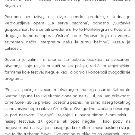
Knjazeva.
Posebno bih izdvojila i dvije scenske produkcije. Jedna je
Pergolezijeva opera „La serva padrona“, odnosno „Služavka
gospodarica“, koja će biti izvedena u Porto Montenegru i u Kotoru, a
druga je kamerna opera „Ostrvo“ Irene Popović, koja na veoma
savremen način interpretira našu kulturnu baštinu”, kazala je
Lakičević.
Govorila je zatim i o onome što publiku očekuje na svečanom
otvaranju, koje uvijek privlači veliku pažnju, različitim umjetničkim
formama koje festival njeguje, kao i o poruci i koncepciji ovogodišnje
programa.
“Festival počinje svečanim otvaranjem na trgu ispred Katedrale
Svetog Tripuna i to uvijek tradicionalno na 13. jul, na Dan državnosti
Crne Gore i zbilja privlači posebnu pažnju, ne samo našeg lokalnog
stanovništva nego i čitave Crne Gore. Ove godine svečano otvaranje
je pod nazivom “Trajanje”. Trajanje i u ovom simboličkom mislu i
našeg festivala, 25 godina, ali opet negdje i kao poziv na
odgovornost, na trajanje i našeg grada i kulture i naše baštine i šta je
sve to što trebamo čuvati. Ove godine publika će na otvaranju imati