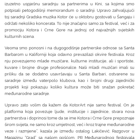
izuzetno uspješnu saradnju sa partnerima u Kini, sa kojima smo
potpisali petogodišnji memorandum o saradnji. Upravo zahvaljujući
toj saradnji Gradska muzika Kotor će u oktobru gostovati u Šangaju i
održati nekoliko koncerata. To nije značajno samo za festival, već i za
promociju Kotora i Crne Gore na jednoj od najvažnijih svjetskih
kulturnih scena.
Veoma smo ponosni i na dugogodišnje partnerske odnose sa Santa
Barbarom u Kaliforniji koja odavno prevazilazi okvire festivala. Kroz
nju povezujemo mlade muzičare, kulturne institucije, ali i sportiste,
kuvare i brojne druge profesionalce. Naši mladi muzičari imali su
priliku da se dodatno usavršavaju u Santa Barbari, ostvarene su
saradnje između vaterpolo klubova, kao i brojni drugi zajednički
projekti koji pokazuju koliko kultura može biti snažan pokretač
međunarodne saradnje.
Upravo zato volim da kažem da KotorArt nije samo festival. On je
platforma koja povezuje ljude, institucije i zajednice, stvara nova
partnerstva i doprinosi tome da se ime Kotora i Crne Gore prepoznaje
širom svijeta, ne samo kroz umjetnost, već i kroz trajne međunarodne
veze i razmjene”, kazala je između ostalog Lakičević. Razgovor u
Magazinu “Grad” sa našom gošćom, PR Međunarodnog festgivala