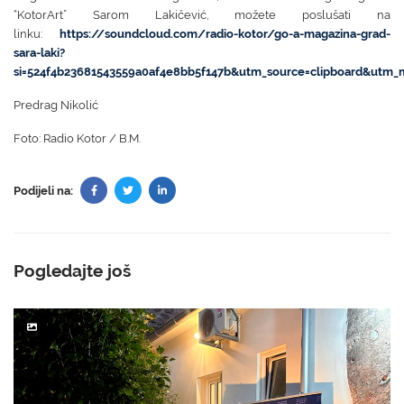
“KotorArt” Sarom Lakičević, možete poslušati na
linku:
https://soundcloud.com/radio-kotor/go-a-magazina-grad-
sara-laki?
si=524f4b23681543559a0af4e8bb5f147b&utm_source=clipboard&utm_
Predrag Nikolić
Foto: Radio Kotor / B.M.
Podijeli na:
Pogledajte još