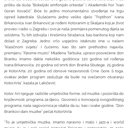
priliku da sluša “Bokeljski simfonijski orkestar” i Akademski hor “Ivan
Goran Kovačić”. Biće to jedno monumentalno izvođenje na trgu
ispred katedrale. Slušaćemo jedno veliko djelo “Triptihon” Ivana
Brkanovića. Ivan Brkanović je rođeni Kotoranim iz Škaljara koji je život
proveo i radio u Zagrebu i ovo je naša premijera pomenutog dijela sa
solistima. Tu bih izdvojila i Krešimira Stražanca, bas-baritona koji nam
dolazi iz Zagreba. Jedno vrlo uspješno istaknuto ime u našem
“klasičnom svijetu”. I čućemo, kao što sam prethodno najavila,
premijeru “Pjesme muzici” Mladena Tarbuka, upravo posvećene don
Branku. Imamo dakle nekoliko godišnica: 120 godina od rođenja
Ivana Brkanovića, 20 godina od smrti don Branka Sbutege, 25 godina
je KotorArta, 20 godina od obnove nezavisnosti Crne Gore. S toga,
ovakav jedan program zaslužuje da bude na svečanom otvaranju
KotorArta”, kazala je Lakičević.
Kotor Art njeguje različite umjetničke forme, od muzike i pozorišta do
književnosti, programa za djecu... Govoreći o koncepciji ovogodišnjeg
programa, naša sagovornica je istakla da su, kao i svake godine, “Don
Brankovi dani muzike” pečat KotortArta.
“To je umjetnička muzika, imamo naravno i malo i jazz-a i world