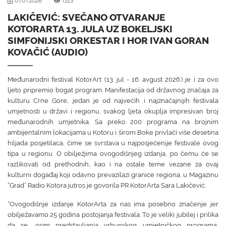
07.07.2026
1323
LAKIČEVIĆ: SVEČANO OTVARANJE
KOTORARTA 13. JULA UZ BOKELJSKI
SIMFONIJSKI ORKESTAR I HOR IVAN GORAN
KOVAČIĆ (AUDIO)
Međunarodni festival KotorArt (13. jul - 16. avgust 2026.) je i za ovo
ljeto pripremio bogat program. Manifestacija od državnog značaja za
kulturu Crne Gore, jedan je od najvećih i najznačajnijih festivala
umjetnosti u državi i regionu, svakog ljeta okuplja impresivan broj
međunarodnih umjetnika. Sa preko 200 programa na brojnim
ambijentalnim lokacijama u Kotoru i širom Boke privlači više desetina
hiljada posjetilaca, čime se svrstava u najposjećenije festivale ovog
tipa u regionu. O obilježjima ovogodišnjeg izdanja, po čemu će se
razlikovati od prethodnih, kao i na ostale teme vezane za ovaj
kulturni događaj koji odavno prevazilazi granice regiona, u Magazinu
“Grad” Radio Kotora jutros je govorila PR KotorArta Sara Lakičević.
“Ovogodišnje izdanje KotorArta za nas ima posebno značenje jer
obilježavamo 25 godina postojanja festivala. To je veliki jubilej i prilika
da se, osim predstavljanja vrhunskog umjetničkog programa,