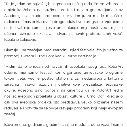
“To je jedan od najvažnijih segmenata našeg rada. Pored vrhunskih
umjetnika želimo da pružimo prostor i novim generacijama kroz
Akademiju za mlade producente, Akademiju za mlade muzičare,
radionice, “master klasove” i druge edukativne programe. Vjerujemo
da festival nije samo mjesto prezentacije umjetnosti, već i mjesto
učenja, razmjene iskustava i stvaranja novih profesionalnih veza”,
kazala je Lakičević.
Ukazuje i na značajan međunarodni ugled festivala, što je važno za
promociju Kotora i Crne Gore kao kulturne destinacije.
“Mislim da je to jedan od najvažnijih aspekata našeg rada. KotorArt
odavno nije samo festival koji organizuje umjetničke programe
tokom ljeta, već je postao platforma za međunarodnu kulturnu
saradnju i razvoj različitih inicijativa koje prevazilaze festivalske
okvire. Posebno smo ponosni na činjenicu da je KotorArt jedini
nosilac evropskih projekata u oblasti kulture u Crnoj Gori. Riječ je o
čak dva evropska projekta, što predstavlja veliko priznanje našem
radu, ali je i potvrda da se ovdje razvijaju programi koji imaju evropski
značaj.
Istovremeno, godinama gradimo snažne međunarodne veze. Imamo