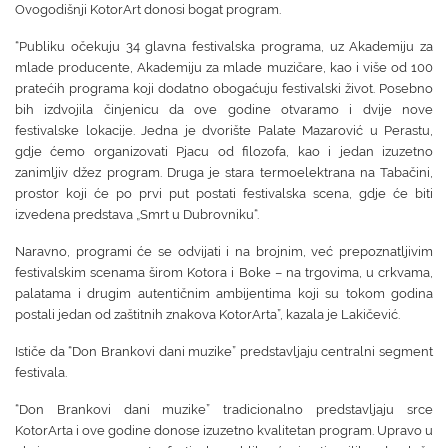
Ovogodišnji KotorArt donosi bogat program.
“Publiku očekuju 34 glavna festivalska programa, uz Akademiju za
mlade producente, Akademiju za mlade muzičare, kao i više od 100
pratećih programa koji dodatno obogaćuju festivalski život. Posebno
bih izdvojila činjenicu da ove godine otvaramo i dvije nove
festivalske lokacije. Jedna je dvorište Palate Mazarović u Perastu,
gdje ćemo organizovati Pjacu od filozofa, kao i jedan izuzetno
zanimljiv džez program. Druga je stara termoelektrana na Tabačini,
prostor koji će po prvi put postati festivalska scena, gdje će biti
izvedena predstava „Smrt u Dubrovniku“.
Naravno, programi će se odvijati i na brojnim, već prepoznatljivim
festivalskim scenama širom Kotora i Boke – na trgovima, u crkvama,
palatama i drugim autentičnim ambijentima koji su tokom godina
postali jedan od zaštitnih znakova KotorArta”, kazala je Lakičević.
Ističe da “Don Brankovi dani muzike” predstavljaju centralni segment
festivala.
“Don Brankovi dani muzike” tradicionalno predstavljaju srce
KotorArta i ove godine donose izuzetno kvalitetan program. Upravo u