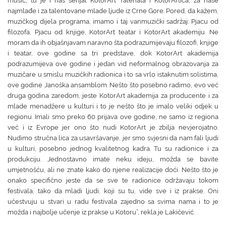
music, tu je i naš serijal KotorArt Talenata i KotorArtića, za naše
najmlađe i za talentovane mlade ljude iz Crne Gore. Pored, da kažem,
muzičkog dijela programa, imamo i taj vanmuzički sadržaj: Pjacu od
filozofa, Pjacu od knjige, KotorArt teatar i KotorArt akademiju. Ne
moram da ih objašnjavam naravno šta podrazumijevaju filozofi, knjige
i teatar, ove godine sa tri predstave, dok KotorArt akademija
podrazumijeva ove godine i jedan vid neformalnog obrazovanja za
muzičare u smislu muzičkih radionica i to sa vrlo istaknutim solistima,
ove godine Janoška ansamblom. Nešto što posebno radimo, evo već
druga godina zaredom, jeste KotorArt akademija za producente i za
mlade menadžere u kulturi i to je nešto što je imalo veliki odjek u
regionu. Imali smo preko 60 prijava ove godine, ne samo iz regiona
već i iz Evrope jer ono što nudi KotorArt je zbilja nevjerojatno.
Nudimo stručna lica za usavršavanje, jer smo svjesni da nam fali ljudi
u kulturi, posebno jednog kvalitetnog kadra. Tu su radionice i za
produkciju. Jednostavno imate neku ideju, možda se bavite
umjetnošću, ali ne znate kako do njene realizacije doći. Nešto što je
onako specifično jeste da se sve te radionice održavaju tokom
festivala, tako da mladi ljudi, koji su tu, vide sve i iz prakse. Oni
učestvuju u stvari u radu festivala zajedno sa svima nama i to je
možda i najbolje učenje iz prakse u Kotoru”, rekla je Lakičević.