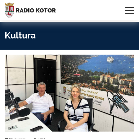
Online
S PONOSOM NOSIMO IME
95,3 MHz, 99,0 MHz
Radio
SVOG GRADA!
i 107,3 MHz
Uživo:
Kultura