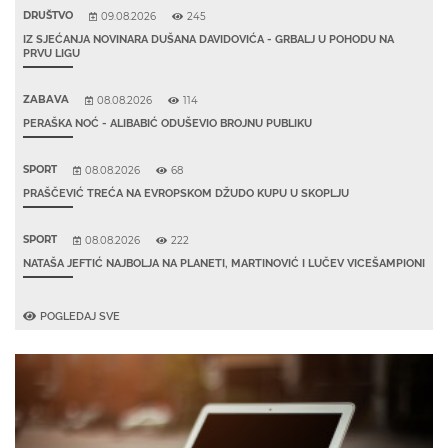
DRUŠTVO
09.08.2026
245
IZ SJEĆANJA NOVINARA DUŠANA DAVIDOVIĆA - GRBALJ U POHODU NA
PRVU LIGU
ZABAVA
08.08.2026
114
PERAŠKA NOĆ - ALIBABIĆ ODUŠEVIO BROJNU PUBLIKU
SPORT
08.08.2026
68
PRAŠČEVIĆ TREĆA NA EVROPSKOM DŽUDO KUPU U SKOPLJU
SPORT
08.08.2026
222
NATAŠA JEFTIĆ NAJBOLJA NA PLANETI, MARTINOVIĆ I LUČEV VICEŠAMPIONI
POGLEDAJ SVE