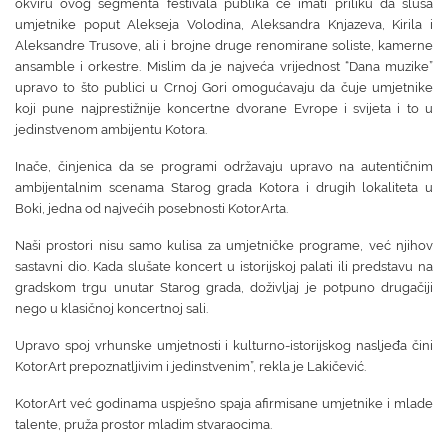
okviru ovog segmenta festivala publika će imati priliku da sluša
umjetnike poput Alekseja Volodina, Aleksandra Knjazeva, Kirila i
Aleksandre Trusove, ali i brojne druge renomirane soliste, kamerne
ansamble i orkestre. Mislim da je najveća vrijednost “Dana muzike”
upravo to što publici u Crnoj Gori omogućavaju da čuje umjetnike
koji pune najprestižnije koncertne dvorane Evrope i svijeta i to u
jedinstvenom ambijentu Kotora.
Inače, činjenica da se programi održavaju upravo na autentičnim
ambijentalnim scenama Starog grada Kotora i drugih lokaliteta u
Boki, jedna od najvećih posebnosti KotorArta.
Naši prostori nisu samo kulisa za umjetničke programe, već njihov
sastavni dio. Kada slušate koncert u istorijskoj palati ili predstavu na
gradskom trgu unutar Starog grada, doživljaj je potpuno drugačiji
nego u klasičnoj koncertnoj sali.
Upravo spoj vrhunske umjetnosti i kulturno-istorijskog nasljeđa čini
KotorArt prepoznatljivim i jedinstvenim”, rekla je Lakičević.
KotorArt već godinama uspješno spaja afirmisane umjetnike i mlade
talente, pruža prostor mladim stvaraocima.