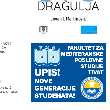
1
(1973.)
ICA
ORU
9
(1945.)
U U GRBLJU