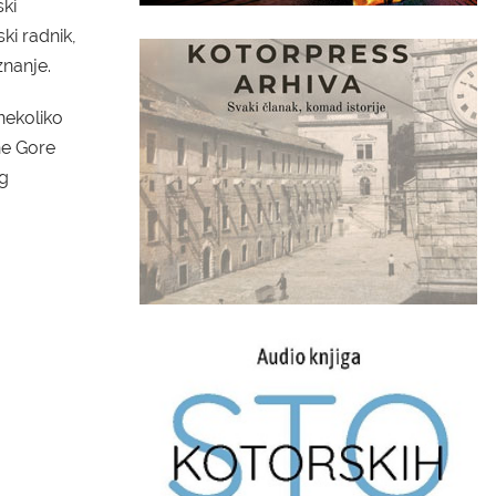
ski
ski radnik,
znanje.
nekoliko
ne Gore
g