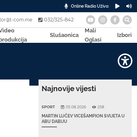
Online Radio Uživo:
A
otor@t-com.me
032/325-842
Video
Mali
Slušaonica
Izbori
produkcija
Oglasi
Najnovije vijesti
SPORT
05.08.2026
258
MARTIN LUČEV VICEŠAMPION SVIJETA U
ABU DABIJU