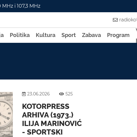
0 MHz i 107,3 MHz
radiok
ja
Politika
Kultura
Sport
Zabava
Program
23.06.2026
525
KOTORPRESS
ARHIVA (1973.)
ILIJA MARINOVIĆ
- SPORTSKI