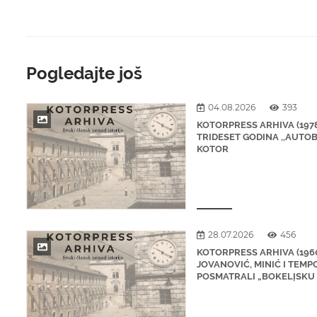
Pogledajte još
04.08.2026
393
KOTORPRESS ARHIVA (1978
TRIDESET GODINA ,,AUTO
KOTOR
28.07.2026
456
KOTORPRESS ARHIVA (1960
JOVANOVIĆ, MINIĆ I TEMP
POSMATRALI „BOKELĮSKU