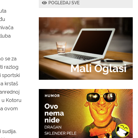
POGLEDAJ SVE
uta
eđu
snivača
kluba
ao se za
Mali Oglasi
i razlog
 sportski
ca krstaš
vanrednoj
vo u Kotoru
 na ovom
 sudija.