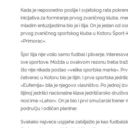
Kada je neposredno poslije I svjetskog rata pokren
inicijativa za formiranje prvog zvaničnog kluba, m
mladim entuzijastima bio je i Ilija. On je jedan od o
prvog zvaničnog sportskog kluba u Kotoru Šport-
»Primorac«.
Šjor Ilija nije volio samo fudbal i plivanje. Interesov
sve sportove. Možda u ovakvom rezonu treba tražit
što nije nikada postao »velika sportska marka«. Prvi
četverac u Kotoru bio je Ilijin. I prva sportska jedrili
»Eufemija« bila je njegovo vlasništvo. Po jednoj iz
Ilijinoj jedrilici nacionalne klase jedriličarsko društ
nosi ime »Lahor«. On je bio i prvi smučarski trener
području i odličan planinar.
Svakako najveće uspjehe zabilježio je kao fudbalski