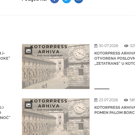
30.07.2026
32
.)-
KOTORPRESS ARHIVA 
BOKE”
OTVORENA POSLOVN
„ZETATRANS“ U KOT
23.07.2026
58
.)
KOTORPRESS ARHIVA 
O
POMEN PALOM BORC
 NOĆ“