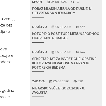
SPORT
05.08.2026
113
PORAZ MLADIH AJKULA OD RUSIJE, U
ČETVRTAK SA NJEMAČKOM
 u zemlji,
ože bez
DRUŠTVO
05.08.2026
537
lja« a
KOTOR DIO POST TURE MEĐUNARODNOG
OKUPLJANJA EMAG26
nove
DRUŠTVO
05.08.2026
674
zacije a
SEKRETARIJAT ZA INVESTICIJE, OPŠTINE
Kada se
KOTOR, IZVODI RADOVE NA PRANJU
KOTORSKIH BEDEMA
ZABAVA
05.08.2026
320
RIBARSKO VEČE BIGOVA 2026 - 8.
2. godine
AVGUSTA
ao je i