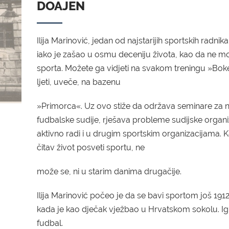
DOAJEN
Ilija Marinović, jedan od najstarijih sportskih radnika
iako je zašao u osmu deceniju života, kao da ne m
sporta. Možete ga vidjeti na svakom treningu »Boke
ljeti, uveče, na bazenu
»Primorca«. Uz ovo stiže da održava seminare za 
fudbalske sudije, rješava probleme sudijske organi
aktivno radi i u drugim sportskim organizacijama. 
čitav život posveti sportu, ne
može se, ni u starim danima drugačije.
Ilija Marinović počeo je da se bavi sportom još 191
kada je kao dječak vježbao u Hrvatskom sokolu. Igr
fudbal.