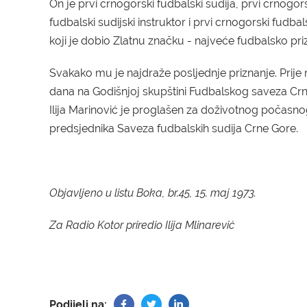
On je prvi crnogorski fudbalski sudija, prvi crnogor
fudbalski sudijski instruktor i prvi crnogorski fudbal
koji je dobio Zlatnu značku - najveće fudbalsko pri
Svakako mu je najdraže posljednje priznanje. Prije 
dana na Godišnjoj skupštini Fudbalskog saveza Cr
Ilija Marinović je proglašen za doživotnog počasno
predsjednika Saveza fudbalskih sudija Crne Gore.
Objavljeno u listu Boka, br.45, 15. maj 1973.
Za Radio Kotor priredio Ilija Mlinarević
Podijeli na: