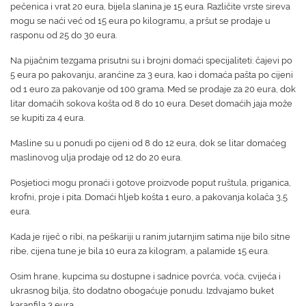
pečenica i vrat 20 eura,
bijela slanina je 15 eura.
Različite vrste sireva
mogu se naći već od 15 eura po kilogramu, a pršut se prodaje u
rasponu od 25 do 30 eura.
Na pijačnim tezgama prisutni su i brojni domaći specijaliteti: čajevi po
5 eura po pakovanju, aranćine za 3 eura, kao i domaća pašta po cijeni
od 1 euro za pakovanje od 100 grama. Med se prodaje za 20 eura, dok
litar domaćih sokova košta od 8 do 10 eura. Deset domaćih jaja može
se kupiti za 4 eura.
Masline su u ponudi po cijeni od 8 do 12 eura, dok se litar domaćeg
maslinovog ulja prodaje od 12 do 20 eura.
Posjetioci mogu pronaći i gotove proizvode poput ruštula, priganica,
krofni, proje i pita. Domaći hljeb košta 1 euro, a pakovanja kolača 3,5
eura.
Kada je riječ o ribi, na peškariji
u ranim jutarnjim satima nije bilo sitne
ribe, cijena tune je bila 10 eura za kilogram, a palamide 15 eura.
Osim hrane, kupcima su dostupne i sadnice povrća, voća, cvijeća i
ukrasnog bilja, što dodatno obogaćuje ponudu.
Izdvajamo
buket
karanfila 3
eura.