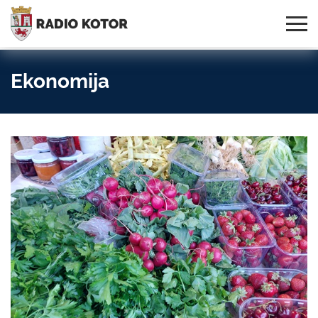
Online
S PONOSOM NOSIMO IME
95,3 MHz, 99,0 MHz
Radio
SVOG GRADA!
i 107,3 MHz
Uživo:
Ekonomija