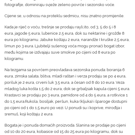
fotografije, dominiraju svježe zeleno povrće i sezonsko voće.
Cijene
se,
u odnosu na proteklu sedmicu, nisu
znatno
promijenile.
Kada je riječ o voću,
trešnje se prodaju
rayli;ito, od 3, 5 do 5 i 8
eura,
jagode 5 eura, lubenice 2,5 eura, dok su nektarine i grožđe 8
eura po kilogramu. Jabuke koštaju 2 eura, narandže I
kruške
2,5 eura,
limun po 3 eura. Ljubitelji sušenog voća mogu pronaći bogat izbor,
među kojima se izdvajaju suve smokve po cijeni od 8 eura po
kilogramu.
Na tezgama sa povrćem preovladava sezonska ponuda:
boranija 6
eura,
zimska salata, blitva, mladi raštan i verza prodaju se po 4 eura,
poriluk je 2 eura, crveni luk 3,5 eura, a česan
od 8 do 10
eura. Veza
mladog luka košta 1,5
do 2
eur
a, dok se grbaljsak kapula cijeni 5 eura
.
Krastavci se
prodaju
po 3 eura,
pamidore od 4 do 5 eura, a rotkvice 1
do 1,5 eura.R
ukola, bosiljak, peršun, kuka (kljuka) i šparoge dostupni
po cijeni od
1 do
1,5 euro po vezi. U ponudi su i koprive, mirođija i
sremuš, koji košta
ju
2 eura.
Bogata je i ponuda domaćih proizvoda. Slanina se prodaje po cijeni
od 10 do
20
eura, kobasice od 15 do 25 eura po kilogramu, dok su