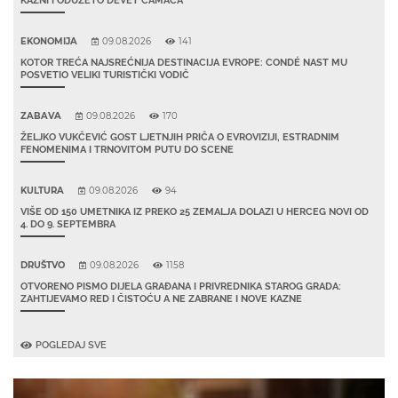
EKONOMIJA
09.08.2026
141
KOTOR TREĆA NAJSREĆNIJA DESTINACIJA EVROPE: CONDÉ NAST MU
POSVETIO VELIKI TURISTIČKI VODIČ
ZABAVA
09.08.2026
170
ŽELJKO VUKČEVIĆ GOST LJETNJIH PRIČA O EVROVIZIJI, ESTRADNIM
FENOMENIMA I TRNOVITOM PUTU DO SCENE
KULTURA
09.08.2026
94
VIŠE OD 150 UMETNIKA IZ PREKO 25 ZEMALJA DOLAZI U HERCEG NOVI OD
4. DO 9. SEPTEMBRA
DRUŠTVO
09.08.2026
1158
OTVORENO PISMO DIJELA GRAĐANA I PRIVREDNIKA STAROG GRADA:
ZAHTIJEVAMO RED I ČISTOĆU A NE ZABRANE I NOVE KAZNE
POGLEDAJ SVE