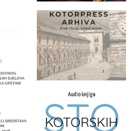
2
EDOVNOG
JIH DJELOVA
JI OPŠTINE
2
LI SREDSTAVA
OM
 2026.