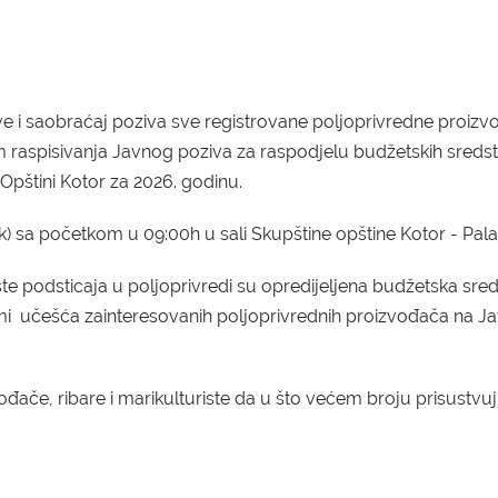
ve i saobraćaj poziva sve registrovane poljoprivredne proizv
om raspisivanja Javnog poziva za raspodjelu budžetskih sreds
Opštini Kotor za 2026. godinu.
) sa početkom u 09:00h u sali Skupštine opštine Kotor - Palati
ste podsticaja u poljoprivredi su opredijeljena budžetska sre
rijumi učešća zainteresovanih poljoprivrednih proizvođača na 
ače, ribare i marikulturiste da u što većem broju prisustvu