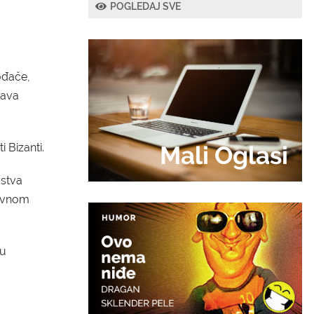
POGLEDAJ SVE
ođače,
tava
 Bizanti.
Mali Oglasi
dstva
Javnom
ju