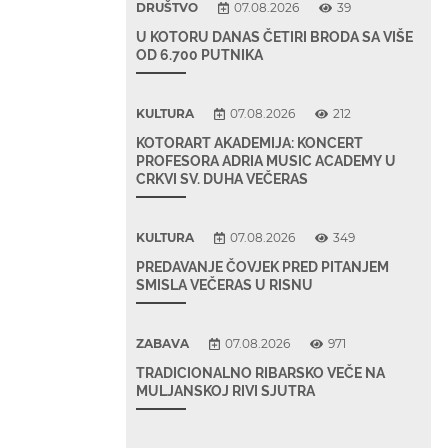
DRUŠTVO
07.08.2026
39
U KOTORU DANAS ČETIRI BRODA SA VIŠE
OD 6.700 PUTNIKA
KULTURA
07.08.2026
212
KOTORART AKADEMIJA: KONCERT
PROFESORA ADRIA MUSIC ACADEMY U
CRKVI SV. DUHA VEČERAS
KULTURA
07.08.2026
349
PREDAVANJE ČOVJEK PRED PITANJEM
SMISLA VEČERAS U RISNU
ZABAVA
07.08.2026
971
TRADICIONALNO RIBARSKO VEČE NA
MULJANSKOJ RIVI SJUTRA