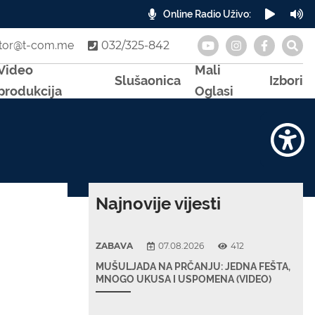
Online Radio Uživo:
A
otor@t-com.me
032/325-842
Video
Mali
Slušaonica
Izbori
produkcija
Oglasi
Najnovije vijesti
ZABAVA
07.08.2026
412
MUŠULJADA NA PRČANJU: JEDNA FEŠTA,
MNOGO UKUSA I USPOMENA (VIDEO)