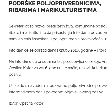
PODRŠKE POLJOPRIVREDNICIMA,
RIBARIMA I MARIKULTURISTIMA
Sekretarijat za razvoj preduzetništva, komunalne poslo
ribare i marikulturiste da prisustvuju Info danu povod
namijenjenih finansiranju poljoprivrednih proizvođača u 
Info dan će se održati danas (23.06.2026. godine – utorak
Na Info danu će prisutnima biti predstavljeno za koje vr
Opštine Kotor za 2026. godinu, te način, uslovi i krite
pozivu.
U skladu s navedenim, pozivamo poljoprivredne proizvođ
Informativnom danu povodom objave Javnog poziva.
Izvor: Opština Kotor