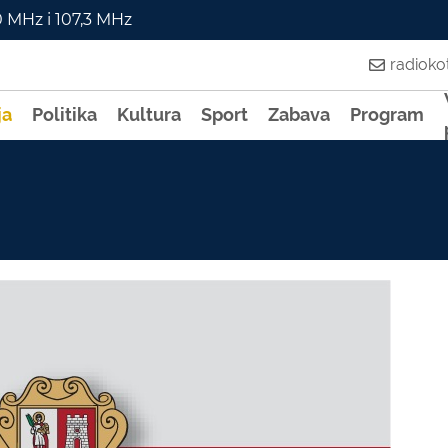
0 MHz i 107,3 MHz
radiok
ja
Politika
Kultura
Sport
Zabava
Program