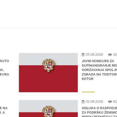
05.08.2026
45
BRUTO
JAVNI KONKURS ZA
SUFINANSIRANJE R
NA,
ODRŽAVANJA SPOLJN
 EURA
ZGRADA NA TERITORI
KOTOR
02.08.2026
61
E NA
ODLUKA O RASPODJE
, A
ZA PODRŠKU ŽENSK
PREDUZETNIŠTVU ZA