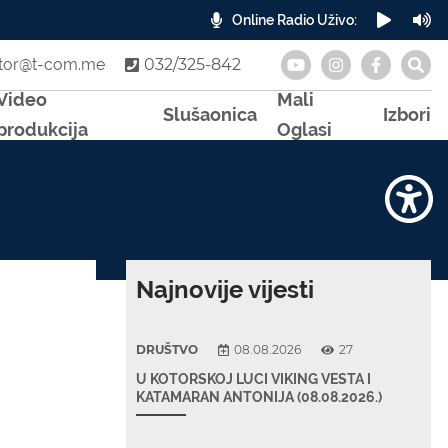
Online Radio Uživo:
A
otor@t-com.me
032/325-842
Video
Mali
Slušaonica
Izbori
produkcija
Oglasi
Najnovije vijesti
DRUŠTVO
08.08.2026
27
U KOTORSKOJ LUCI VIKING VESTA I
KATAMARAN ANTONIJA (08.08.2026.)