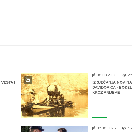
08.08.2026
27
 VESTA I
IZ SJEĆANJA NOVIN
DAVIDOVIĆA - BOKE
KROZ VRIJEME
07.08.2026
31