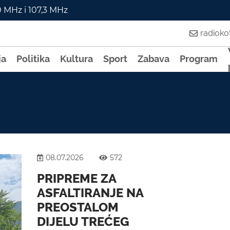
0 MHz i 107,3 MHz
radiok
ja
Politika
Kultura
Sport
Zabava
Program
08.07.2026
572
PRIPREME ZA
ASFALTIRANJE NA
PREOSTALOM
DIJELU TREĆEG