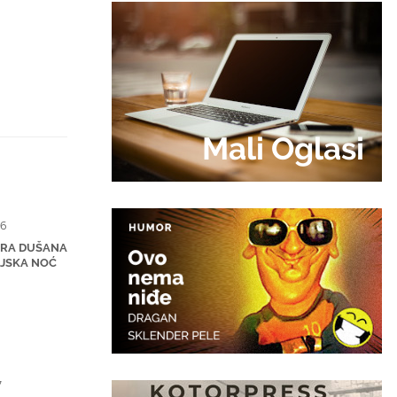
Mali Oglasi
6
ARA DUŠANA
LJSKA NOĆ
7