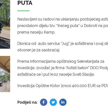
PUTA
Nastavljeni su radovi na uklanjanju postojećeg asfa
preostalom dijelu tzv. “trećeg puta” u Dobroti na p
prema naselju Kamp.
Dionica od auto servisa “Jug” je asfaltirana i ovaj d
otvoren je za saobraćaj.
Prema informacijama opštinskog Sekretarijata za
investicije, izvođač je firma “Asfalt beton” DOO Pod
asfaltiraće se i put kroz naselje Sveti Stasije.
Investicija Opštine Kotor iznosi 400.000 EUR sa P
Podijeli na: