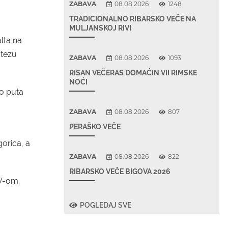
ZABAVA
08.08.2026
1248
TRADICIONALNO RIBARSKO VEČE NA
MULJANSKOJ RIVI
lta na
otezu
ZABAVA
08.08.2026
1093
RISAN VEČERAS DOMAĆIN VII RIMSKE
NOĆI
io puta
ZABAVA
08.08.2026
807
PERAŠKO VEČE
gorica, a
ZABAVA
08.08.2026
822
RIBARSKO VEČE BIGOVA 2026
DV-om.
POGLEDAJ SVE