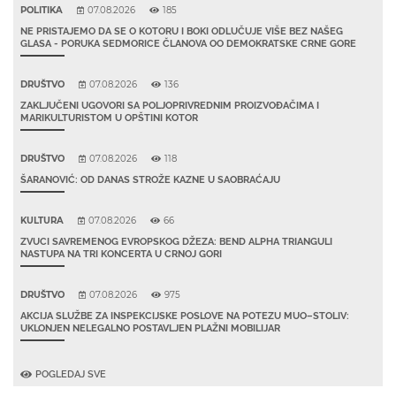
POLITIKA
07.08.2026
185
NE PRISTAJEMO DA SE O KOTORU I BOKI ODLUČUJE VIŠE BEZ NAŠEG
GLASA - PORUKA SEDMORICE ČLANOVA OO DEMOKRATSKE CRNE GORE
DRUŠTVO
07.08.2026
136
ZAKLJUČENI UGOVORI SA POLJOPRIVREDNIM PROIZVOĐAČIMA I
MARIKULTURISTOM U OPŠTINI KOTOR
DRUŠTVO
07.08.2026
118
ŠARANOVIĆ: OD DANAS STROŽE KAZNE U SAOBRAĆAJU
KULTURA
07.08.2026
66
ZVUCI SAVREMENOG EVROPSKOG DŽEZA: BEND ALPHA TRIANGULI
NASTUPA NA TRI KONCERTA U CRNOJ GORI
DRUŠTVO
07.08.2026
975
AKCIJA SLUŽBE ZA INSPEKCIJSKE POSLOVE NA POTEZU MUO–STOLIV:
UKLONJEN NELEGALNO POSTAVLJEN PLAŽNI MOBILIJAR
POGLEDAJ SVE