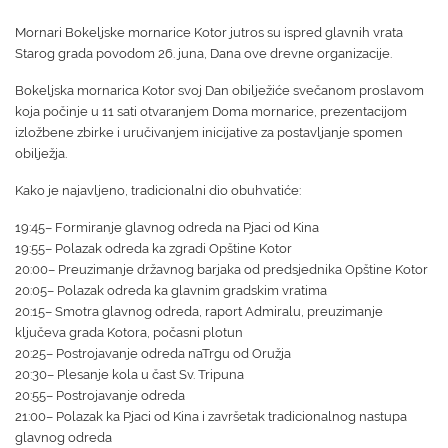
Mornari Bokeljske mornarice Kotor jutros su ispred glavnih vrata
Starog grada povodom 26. juna, Dana ove drevne organizacije.
Bokeljska mornarica Kotor svoj Dan obilježiće svečanom proslavom
koja počinje u 11 sati otvaranje
m
Doma mornarice,
prezentacijom
izložbene zbirke i uručivanje
m
inicijative za postavljanje spomen
obilježja.
Kako je najavljeno, t
radicionalni dio
obuhvatiće:
19:45– Formiranje glavnog odreda na Pjaci od Kina
19:55– Polazak odreda ka zgradi Opštine Kotor
20:00– Preuzimanje državnog barjaka od predsjednika Opštine Kotor
20:05– Polazak odreda ka glavnim gradskim vratima
20:15– Smotra glavnog odreda, raport Admiralu, preuzimanje
ključeva grada Kotora, počasni plotun
20:25– Postrojavanje odreda naTrgu od Oružja
20:30– Plesanje kola u čas
t
Sv. Tripuna
20:55– Postrojavanje odreda
21:00– Polazak ka Pjaci od Kina i završetak tradicionalnog nastupa
glavnog odreda