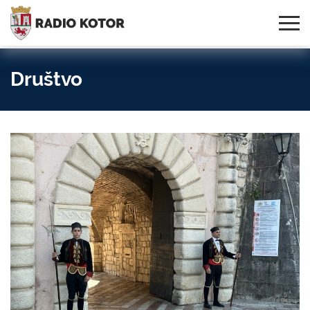
Online
S PONOSOM NOSIMO IME
95,3 MHz, 99,0 MHz
Radio
SVOG GRADA!
i 107,3 MHz
Uživo:
Društvo