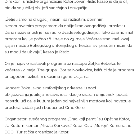
Direktor Turističke organizacije Kotor Jovan Ristić kazao je da je cilj
bio da se jubilej obilježi sadržajno i drugačije.
„Željeli smo na drugačiji način i sa različitim, obimnim i
sveobuhvatnim programom da obilježimo ovogodišnju proslavu
Dana nezavisnosti jer se radi o dvadesetogodišnjici. Tako da smo imali
program koji je počeo 18. i traje do 23. maja. Večeras smo imali ovaj
sjajan nastup Bokeljskog sinfonijskog orkestra i svi prisutni mislim da
su mogli da uživaju“, kazao je Ristić.
On je najavio nastavak programa uz nastupe Željka Bebeka, te
večeras 22. maja, The grupa i Borisa Novkovića, ističući da je program
prilagođen različitim ukusima i generacijama.
Koncert Bokeljskog simfonijskog orkestra, u noći
obilježavanja jubileja nezavisnosti, dao je snažan umjetnički pečat,
potvrđujući da je kultura jedan od najvažnijih mostova koji povezuje
prošlost, sadašnjost i budućnost Crne Gore.
Organizatori svečanog programa „Grad koji pamti“ su Opština Kotor,
JU Kulturni centar „Nikola Đurković“ Kotor, OJU „Muzeji“, Komunalno
DOO i Turistička organizacija Kotor.