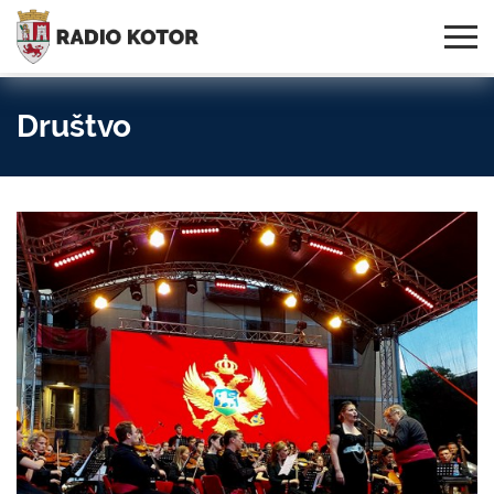
Online
S PONOSOM NOSIMO IME
95,3 MHz, 99,0 MHz
Radio
SVOG GRADA!
i 107,3 MHz
Uživo:
Društvo