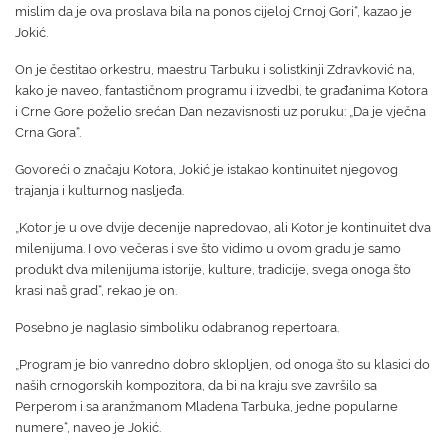
mislim da je ova proslava bila na ponos cijeloj Crnoj Gori“, kazao je
Jokić.
On je čestitao orkestru, maestru Tarbuku i solistkinji Zdravković na,
kako je naveo, fantastičnom programu i izvedbi, te građanima Kotora
i Crne Gore poželio srećan Dan nezavisnosti uz poruku: „Da je vječna
Crna Gora“.
Govoreći o značaju Kotora, Jokić je istakao kontinuitet njegovog
trajanja i kulturnog nasljeđa.
„Kotor je u ove dvije decenije napredovao, ali Kotor je kontinuitet dva
milenijuma. I ovo večeras i sve što vidimo u ovom gradu je samo
produkt dva milenijuma istorije, kulture, tradicije, svega onoga što
krasi naš grad“, rekao je on.
Posebno je naglasio simboliku odabranog repertoara.
„Program je bio vanredno dobro sklopljen, od onoga što su klasici do
naših crnogorskih kompozitora, da bi na kraju sve završilo sa
Perperom i sa aranžmanom Mladena Tarbuka, jedne popularne
numere“, naveo je Jokić.