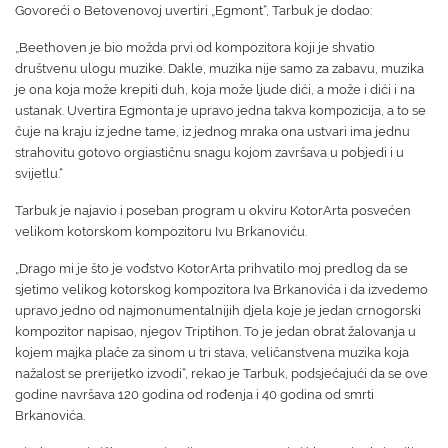
Govoreći o Betovenovoj uvertiri „Egmont“, Tarbuk je dodao:
„Beethoven je bio možda prvi od kompozitora koji je shvatio
društvenu ulogu muzike. Dakle, muzika nije samo za zabavu, muzika
je ona koja može krepiti duh, koja može ljude dići, a može i dići i na
ustanak. Uvertira Egmonta je upravo jedna takva kompozicija, a to se
čuje na kraju iz jedne tame, iz jednog mraka ona ustvari ima jednu
strahovitu gotovo orgiastičnu snagu kojom završava u pobjedi i u
svijetlu.“
Tarbuk je najavio i poseban program u okviru KotorArta posvećen
velikom kotorskom kompozitoru Ivu Brkanoviću.
„Drago mi je što je vođstvo KotorArta prihvatilo moj predlog da se
sjetimo velikog kotorskog kompozitora Iva Brkanovića i da izvedemo
upravo jedno od najmonumentalnijih djela koje je jedan crnogorski
kompozitor napisao, njegov Triptihon. To je jedan obrat žalovanja u
kojem majka plače za sinom u tri stava, veličanstvena muzika koja
nažalost se prerijetko izvodi“, rekao je Tarbuk, podsjećajući da se ove
godine navršava 120 godina od rođenja i 40 godina od smrti
Brkanovića.