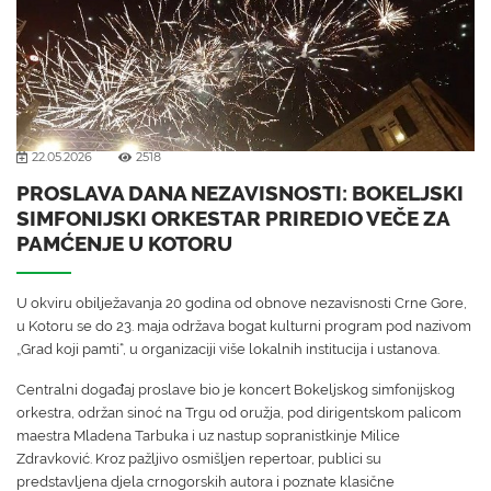
22.05.2026
2518
PROSLAVA DANA NEZAVISNOSTI: BOKELJSKI
SIMFONIJSKI ORKESTAR PRIREDIO VEČE ZA
PAMĆENJE U KOTORU
U okviru obilježavanja 20 godina od obnove nezavisnosti Crne Gore,
u Kotoru se do 23. maja održava bogat kulturni program pod nazivom
„Grad koji pamti“, u organizaciji više lokalnih institucija i ustanova.
Centralni događaj proslave bio je koncert Bokeljskog simfonijskog
orkestra, održan sinoć na Trgu od oružja, pod dirigentskom palicom
maestra Mladena Tarbuka i uz nastup sopranistkinje Milice
Zdravković. Kroz pažljivo osmišljen repertoar, publici su
predstavljena djela crnogorskih autora i poznate klasične