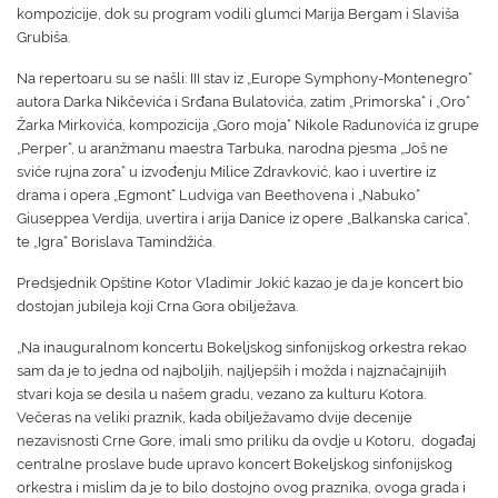
kompozicije, dok su program vodili glumci Marija Bergam i Slaviša
Grubiša.
Na repertoaru su se našli: III stav iz „Europe Symphony-Montenegro“
autora Darka Nikčevića i Srđana Bulatovića, zatim „Primorska“ i „Oro“
Žarka Mirkovića, kompozicija „Goro moja“ Nikole Radunovića iz grupe
„Perper“, u aranžmanu maestra Tarbuka, narodna pjesma „Još ne
sviće rujna zora“ u izvođenju Milice Zdravković, kao i uvertire iz
drama i opera „Egmont“ Ludviga van Beethovena i „Nabuko“
Giuseppea Verdija, uvertira i arija Danice iz opere „Balkanska carica“,
te „Igra“ Borislava Tamindžića.
Predsjednik Opštine Kotor Vladimir Jokić kazao je da je koncert bio
dostojan jubileja koji Crna Gora obilježava.
„Na inauguralnom koncertu Bokeljskog sinfonijskog orkestra rekao
sam da je to jedna od najboljih, najljepših i možda i najznačajnijih
stvari koja se desila u našem gradu, vezano za kulturu Kotora.
Večeras na veliki praznik, kada obilježavamo dvije decenije
nezavisnosti Crne Gore, imali smo priliku da ovdje u Kotoru, događaj
centralne proslave bude upravo koncert Bokeljskog sinfonijskog
orkestra i mislim da je to bilo dostojno ovog praznika, ovoga grada i