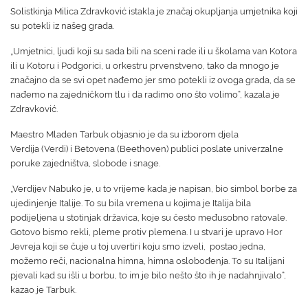
Solistkinja Milica Zdravković istakla je značaj okupljanja umjetnika koji
su potekli iz našeg grada.
„Umjetnici, ljudi koji su sada bili na sceni rade ili u školama van Kotora
ili u Kotoru i Podgorici, u orkestru prvenstveno, tako da mnogo je
značajno da se svi opet nađemo jer smo potekli iz ovoga grada, da se
nađemo na zajedničkom tlu i da radimo ono što volimo“, kazala je
Zdravković.
Maestro Mladen Tarbuk objasnio je da su izborom djela
Verdija (Verdi) i Betovena (Beethoven) publici poslate univerzalne
poruke zajedništva, slobode i snage.
„Verdijev Nabuko je, u to vrijeme kada je napisan, bio simbol borbe za
ujedinjenje Italije. To su bila vremena u kojima je Italija bila
podijeljena u stotinjak državica, koje su često međusobno ratovale.
Gotovo bismo rekli, pleme protiv plemena. I u stvari je upravo Hor
Jevreja koji se čuje u toj uvertiri koju smo izveli, postao jedna,
možemo reči, nacionalna himna, himna oslobođenja. To su Italijani
pjevali kad su išli u borbu, to im je bilo nešto što ih je nadahnjivalo“,
kazao je Tarbuk.