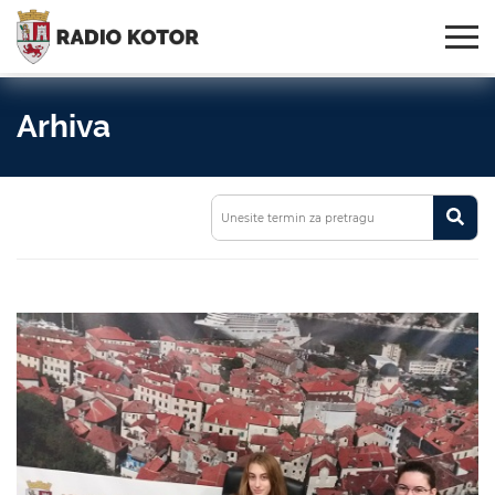
Online
S PONOSOM NOSIMO IME
95,3 MHz, 99,0 MHz
Radio
SVOG GRADA!
i 107,3 MHz
Uživo:
Arhiva