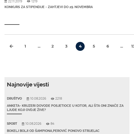
22.11.2019
1219
KONKURS ZA STIPENDIJE - ZAHTJEVI DO 29. NOVEMBRA
1
...
2
3
4
5
6
...
1
Najnovije vijesti
DRUŠTVO
10.08.2026
2218
ANKETA- KRUZERI DOVODE POSJETIOCE U KOTOR, ALI ŠTA ONI ZNAČE ZA
LJUDE KOJI OVDJE ŽIVE?
SPORT
10.08.2026
84
BOKELJ BOLJI OD ŠAMPIONA,PEROVIĆ PONOVO STRIJELAC